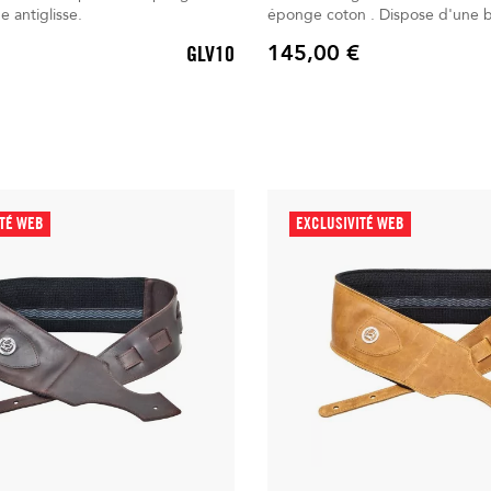
 antiglisse.
éponge coton . Dispose d'une bande
antiglisse . Un gant d'entretien universel est
145,00 €
GLV10
in
Prix
ITÉ WEB
EXCLUSIVITÉ WEB