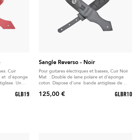
e
Sangle Reverso - Noir
 Cuir
Pour guitares électriques et basses, Cuir Noir
Mat : Doublé de laine polaire et d'éponge
coton. Dispose d'une bande antiglisse de
. Livré
chaque côté. Un gant d'entretien universel
125,00 €
GLB19
GLBR10
est inclus. Livré dans son Sac à dos déperlant.
Prix