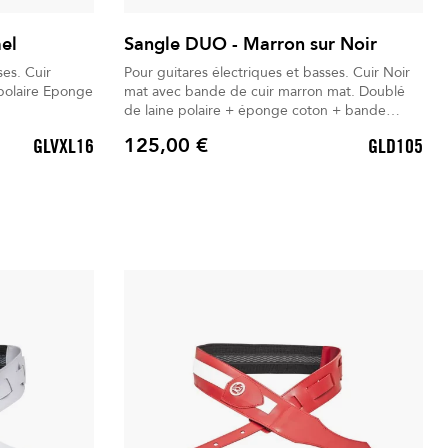
el
Sangle DUO - Marron sur Noir
 Cuir
Pour guitares électriques et basses. Cuir Noir
e Eponge
mat avec bande de cuir marron mat. Doublé
de laine polaire + éponge coton + bande
Antiglisse.
125,00 €
GLVXL16
GLD105
Prix