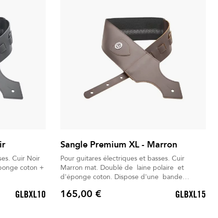
ir
Sangle Premium XL - Marron
 Noir
Pour guitares électriques et basses. Cuir
éponge coton +
Marron mat. Doublé de laine polaire et
d'éponge coton. Dispose d'une bande
antiglisse. Un gant d'entretien universel est
165,00 €
GLBXL10
GLBXL15
inclus. Livré dans son Sac à dos déperlant.
Prix