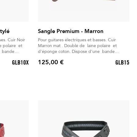
tylé
Sangle Premium - Marron
 Noir
Pour guitares électriques et basses. Cuir
Marron mat . Doublé de laine polaire et
d'éponge coton. Dispose d'une bande
antiglisse. Un gant d'entretien universel est
125,00 €
GLB10X
GLB15
os déperlant.
inclus. Livré dans son Sac à dos déperlant.
Prix