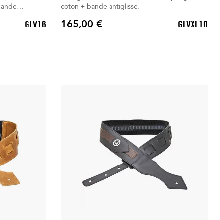
coton + bande antiglisse.
165,00 €
GLV16
GLVXL10
clus. Livré dans son Sac à dos déperlant.
Prix