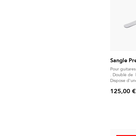
Sangle Pr
Pour guitares éle
. Doublé de laine polaire et d'éponge coton.
Dispose d'une b
d'entretien unive
125,00 €
son Sac à do
Prix