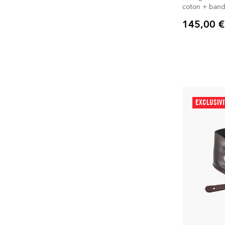
coton + bande
145,00 €
Prix
EXCLUSIV