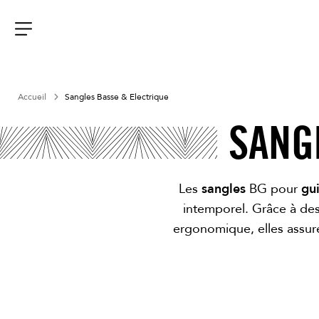
Aller
au
contenu
Menu
Accueil
Sangles Basse & Electrique
SANG
Les
sangles
BG pour
gui
intemporel. Grâce à des
ergonomique, elles assure