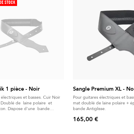
DE STOCK
k 1 pièce - Noir
Sangle Premium XL - No
ctriques et basses. Cuir Noir
Pour guitares électriques et basses. Cuir
t
mat doublé de laine polaire + 
une bande
bande Antiglisse.
165,00 €
 Livré dans son Sac à dos déperlant.
Prix