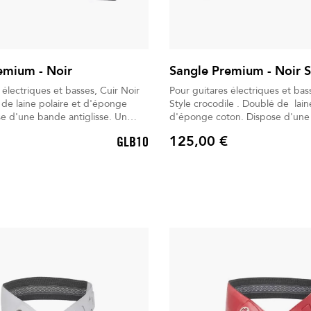
emium - Noir
Sangle Premium - Noir S
ctriques et basses, Cuir Noir
Pour guitares électriques et basses. Cuir
Style crocodile . Doublé de laine polaire et
d'éponge coton. Dispose d'une bande
 Livré dans
antiglisse. Un gant d'entretien universel est
125,00 €
GLB10
dos déperlant.
inclus. Livré dans son Sac à d
Prix