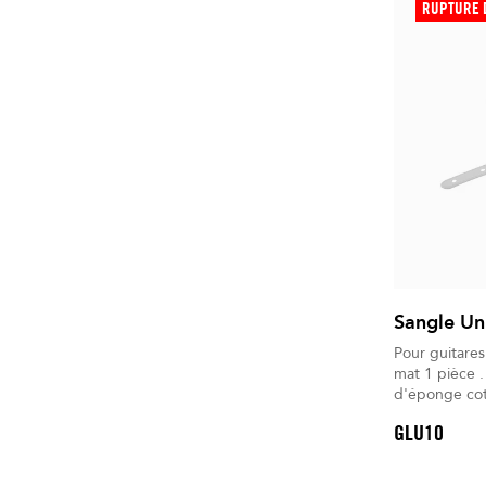
RUPTURE 
Sangle Uni
Pour guitares éle
mat 1 pièce . Doublé de laine polaire e
d'éponge coton. Dispose d'
antiglisse. Un gant d'entretien universel est
GLU10
inclus.