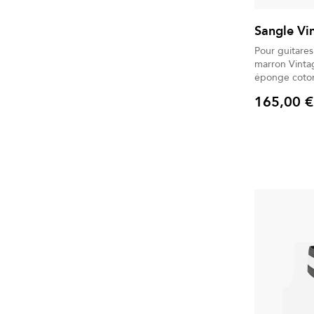
Sangle Vi
Pour guitares
marron Vintag
éponge coton
165,00 €
Prix