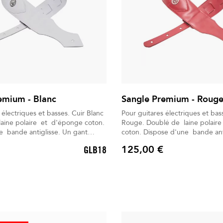
emium - Blanc
Sangle Premium - Roug
ctriques et basses. Cuir Blanc
Pour guitares électriques et basses.
Rouge. Doublé de laine polaire et d'éponge
ande antiglisse. Un gant
coton. Dispose d'une bande antiglisse. Un
rsel est inclus. Livré dans
gant d'entretien universel est inclus
125,00 €
GLB18
s déperlant.
dans son Sac à dos déperlant.
Prix