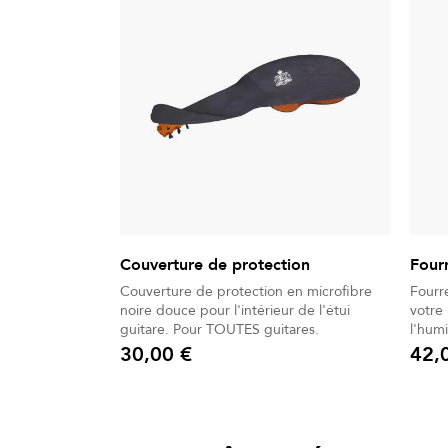
Couverture de protection
Four
Couverture de protection en microfibre
Fourr
noire douce pour l'intérieur de l'étui
votre
guitare. Pour TOUTES guitares.
l'humi
électr
30,00 €
42,
Prix
Prix