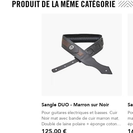
PRODUIT DE LA MÊME CATÉGORIE
Sangle DUO - Marron sur Noir
Sa
Pour guitares électriques et basses. Cuir
Po
Noir mat avec bande de cuir marron mat.
ma
Doublé de laine polaire + éponge coton +
ép
bande Antiglisse.
125,00 €
1