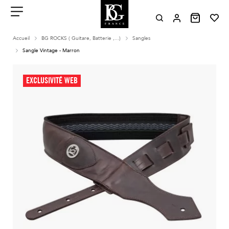
Aller
au
contenu
Menu
Accueil
BG ROCKS ( Guitare, Batterie ,...)
Sangles
Sangle Vintage - Marron
EXCLUSIVITÉ WEB