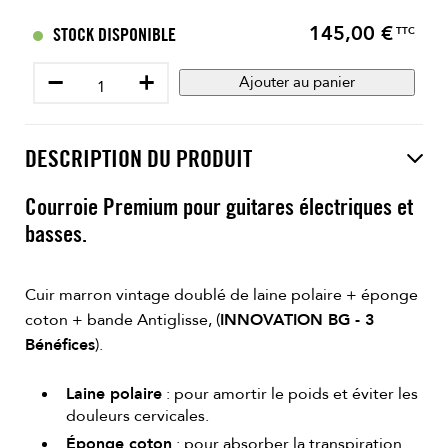
145,00 €
Prix
STOCK DISPONIBLE
TTC
−
+
Ajouter au panier
DESCRIPTION DU PRODUIT
Courroie Premium pour guitares électriques et
basses.
Cuir marron vintage doublé de laine polaire + éponge
coton + bande Antiglisse, (
INNOVATION BG - 3
Bénéfices
).
Laine polaire
: pour amortir le poids et éviter les
douleurs cervicales.
Éponge coton
: pour absorber la transpiration.