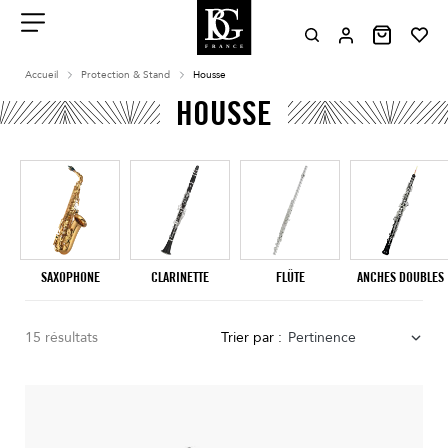
Aller
au
contenu
Menu
Accueil
Protection & Stand
Housse
HOUSSE
SAXOPHONE
CLARINETTE
FLÛTE
ANCHES DOUBLES
15 résultats
Trier par :
Pertinence