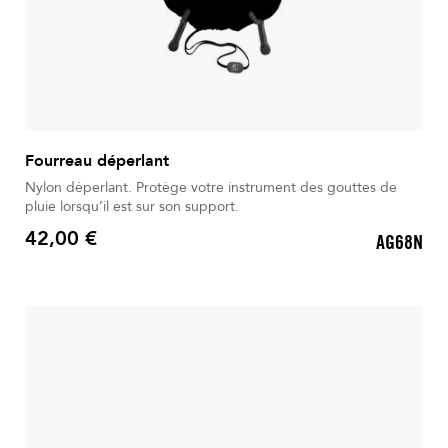
Fourreau déperlant
Nylon déperlant. Protège votre instrument des gouttes de
pluie lorsqu’il est sur son support.
42,00 €
AG68N
Prix