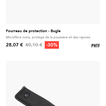
Fourreau de protection - Bugle
Microfibre noire, protège de la poussière et des rayures.
Prix de base
28,07 €
40,10 €
-30%
PHTF
Prix