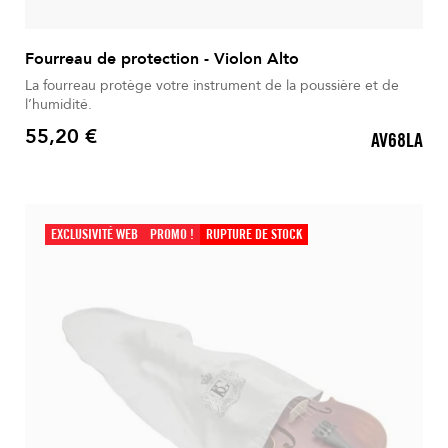
Fourreau de protection - Violon Alto
La fourreau protège votre instrument de la poussière et de
l’humidité.
55,20 €
AV68LA
Prix
EXCLUSIVITÉ WEB
PROMO !
RUPTURE DE STOCK