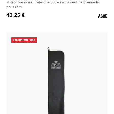
Microfibre noire. Évite que votre instrument ne prenne la
poussière.
40,25 €
A68B
Prix
EXCLUSIVITÉ WEB