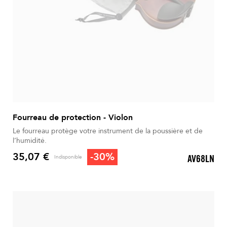
Fourreau de protection - Violon
Le fourreau protège votre instrument de la poussière et de
l’humidité.
35,07 €
-30%
AV68LN
Indisponible
Prix