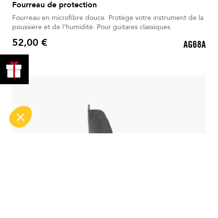
Fourreau de protection
Fourreau en microfibre douce. Protège votre instrument de la
poussière et de l'humidité. Pour guitares classiques.
52,00 €
AG68A
Prix
PROFITER
DE 10% !