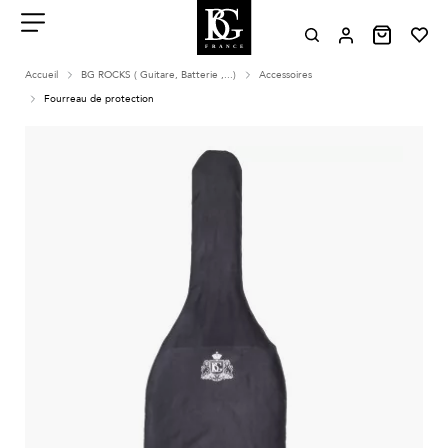
Aller
au
contenu
Menu
Accueil
BG ROCKS ( Guitare, Batterie ,...)
Accessoires
Fourreau de protection