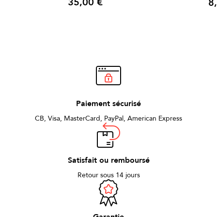
35,00 €
8
Prix
Prix
Paiement sécurisé
CB, Visa, MasterCard, PayPal, American Express
Satisfait ou remboursé
Retour sous 14 jours