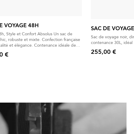
E VOYAGE 48H
SAC DE VOYAGE
, Style et Confort Absolus Un sac de
Sac de voyage noir, d
obuste et mixte. Confection française
contenance 30L, idéal
et élégance. Contenance idéale de
255,00 €
ein. Pochette assortie pour plus
0 €
Prix
 cuir et détails
x.