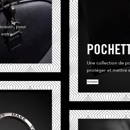
écision, pour
 votre
POCHET
Une collection de po
protéger et mettre e
Acheter