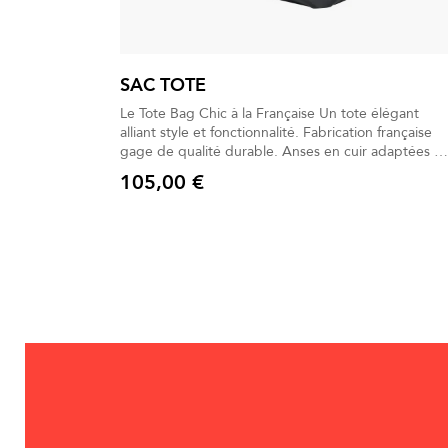
SAC TOTE
Le Tote Bag Chic à la Française Un tote élégant
alliant style et fonctionnalité. Fabrication française
gage de qualité durable. Anses en cuir adaptées à
un rythme urbain actif. Contenance 9L, idéal pour
105,00 €
tous vos essentiels. Pochette assortie pour un accès
Prix
rapide au besoin.