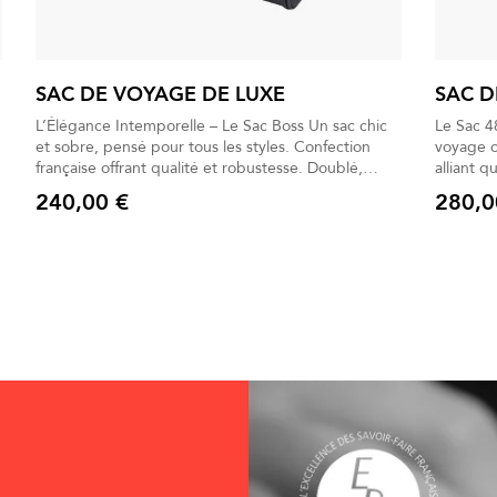
SAC DE VOYAGE DE LUXE
SAC D
L’Élégance Intemporelle – Le Sac Boss Un sac chic
Le Sac 48h
et sobre, pensé pour tous les styles. Confection
voyage chic, r
française offrant qualité et robustesse. Doublé,
alliant qualité 
imperméable et renforcé pour durer. Parfait pour le
48L pour partir ser
240,00 €
280,0
travail, les sorties et les voyages. Pratique, il
de praticité. Bandoulière, poignées
Prix
Prix
accueille tous vos essentiels.
ingénieu