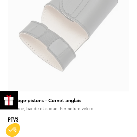
PROFITER
Protège-pistons - Cornet anglais
DE 10% !
Cuir noir, bande élastique. Fermeture velcro.
PTV3