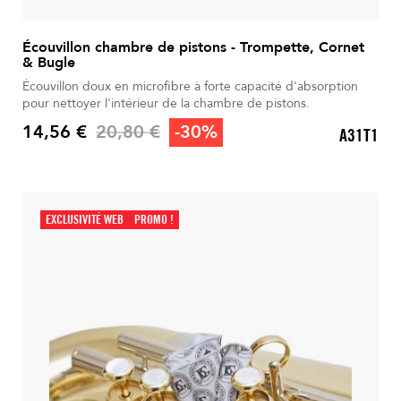
Écouvillon chambre de pistons - Trompette, Cornet
& Bugle
Écouvillon doux en microfibre à forte capacité d'absorption
pour nettoyer l'intérieur de la chambre de pistons.
Prix de base
14,56 €
20,80 €
-30%
A31T1
Prix
EXCLUSIVITÉ WEB
PROMO !