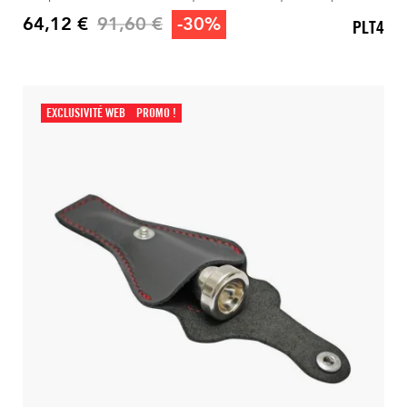
Prix de base
64,12 €
91,60 €
-30%
PLT4
Prix
EXCLUSIVITÉ WEB
PROMO !