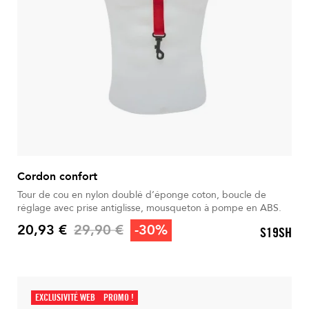
Cordon confort
Tour de cou en nylon doublé d’éponge coton, boucle de
réglage avec prise antiglisse, mousqueton à pompe en ABS.
Prix de base
20,93 €
29,90 €
-30%
S19SH
Prix
EXCLUSIVITÉ WEB
PROMO !