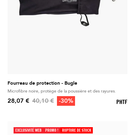
Fourreau de protection - Bugle
Microfibre noire, protège de la poussière et des rayures.
Prix de base
28,07 €
40,10 €
-30%
PHTF
Prix
EXCLUSIVITÉ WEB
PROMO !
RUPTURE DE STOCK