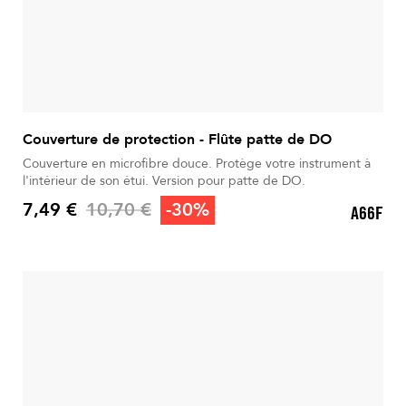
Couverture de protection - Flûte patte de DO
Couverture en microfibre douce. Protège votre instrument à
l'intérieur de son étui. Version pour patte de DO.
Prix de base
7,49 €
10,70 €
-30%
A66F
Prix