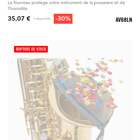
Le fourreau protège votre instrument de la poussière et de
l’humidité.
35,07 €
-30%
AV68LN
Indisponible
Prix
RUPTURE DE STOCK