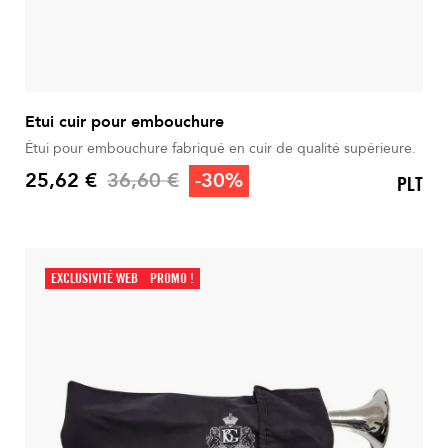
Etui cuir pour embouchure
Étui pour embouchure fabriqué en cuir de qualité supérieure.
Prix de base
25,62 €
36,60 €
-30%
PLT
Prix
EXCLUSIVITÉ WEB
PROMO !