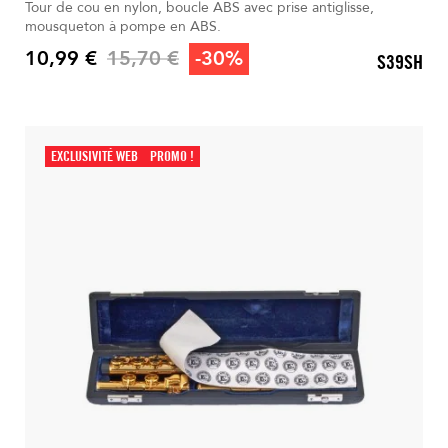
Tour de cou en nylon, boucle ABS avec prise antiglisse,
mousqueton à pompe en ABS.
Prix de base
10,99 €
15,70 €
-30%
S39SH
Prix
EXCLUSIVITÉ WEB
PROMO !