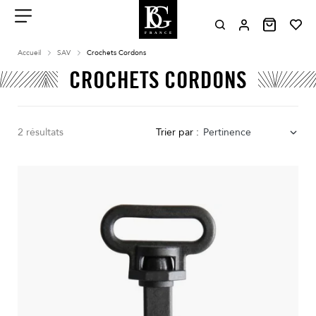
Aller
au
contenu
Menu
Accueil
SAV
Crochets Cordons
CROCHETS CORDONS
2 résultats
Trier par :
Pertinence