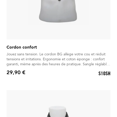
Cordon confort
Jouez sans tension. Le cordon BG allège votre cou et réduit
tensions et irritations. Ergonomie et coton éponge : confort
garanti, même après des heures de pratique. Sangle réglable
et mousqueton sécurisé : stabilité assurée sur scène comme
29,90 €
S10SH
en répétition. Robuste, discret et élégant, il accompagne vos
Prix
notes sans se faire remarquer. Conçu et testé avec des
musiciens, pour que votre instrument et votre santé restent en
harmonie.