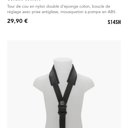
Tour de cou en nylon doublé d’éponge coton, boucle de
réglage avec prise antiglisse, mousqueton à pompe en ABS.
29,90 €
S14SH
Prix