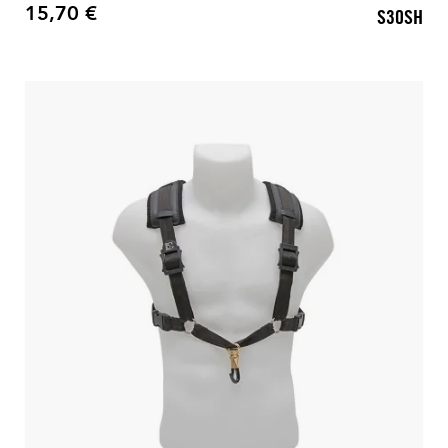
15,70 €
S30SH
Prix