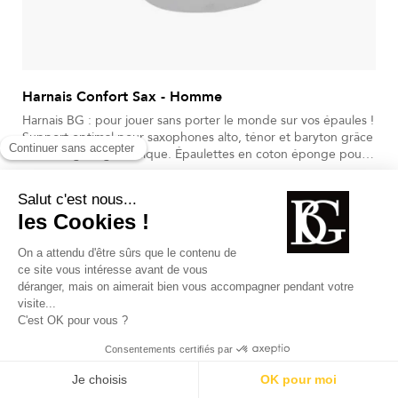
Harnais Confort Sax - Homme
Harnais BG : pour jouer sans porter le monde sur vos épaules !
Support optimal pour saxophones alto, ténor et baryton grâce
à un design ergonomique. Épaulettes en coton éponge pour
absorber la transpiration et réduire les irritations. Sangle
102,40 €
S40CMSH
réglable et mousqueton plastifié assurant maintien stable et
Prix
silencieux. Structure en nylon renforcé et coutures doubles (42
points/cm) pour une durabilité maximale. Robuste et précis,
conçu pour un usage quotidien et professionnel.
PROFITER
DE 10% !