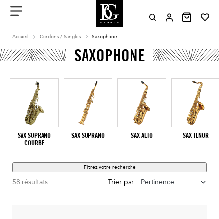
Aller
au
contenu
Menu
Accueil
Cordons / Sangles
Saxophone
SAXOPHONE
SAX SOPRANO
SAX SOPRANO
SAX ALTO
SAX TENOR
COURBE
Filtrez votre recherche
58 résultats
Trier par :
Pertinence