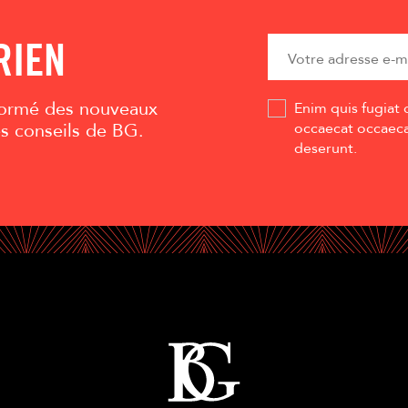
RIEN
nformé des nouveaux
Enim quis fugiat 
es conseils de BG.
occaecat occaecat
deserunt.