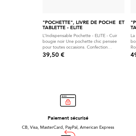
"POCHETTE", LIVRE DE POCHE ET
"
TABLETTE - ELITE
TA
L’Indispensable Pochette - ELITE - Cuir
La
bougie noir Une pochette chic pensée
bougie n
pour toutes occasions. Confection
Rock af
française, pratique et multifonction.
sign
39,50 €
4
Prix
Prix
Format idéal A5 pour livres de poche,
po
tablette ou documents. Design noir
De
intemporel, sobre et raffiné. Poignée
chic. Poignée renforc
discrète offrant confort et solidité.
du
Paiement sécurisé
CB, Visa, MasterCard, PayPal, American Express