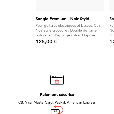
Sangle Premium - Noir Stylé
Sa
Pour guitares électriques et basses. Cuir
Po
Noir Style crocodile . Doublé de laine
No
polaire et d'éponge coton. Dispose
Vi
d'une bande antiglisse. Un gant
ép
125,00 €
1
Prix
Prix
d'entretien universel est inclus. Livré
dans son Sac à dos déperlant.
Paiement sécurisé
CB, Visa, MasterCard, PayPal, American Express