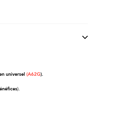
ien universel
(
A62G
).
néfices
).