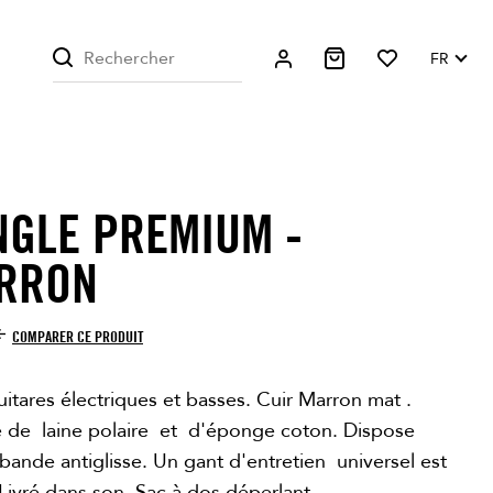
FR
NGLE PREMIUM -
RRON
COMPARER CE PRODUIT
itares électriques et basses. Cuir Marron mat .
 de laine polaire et d'éponge coton. Dispose
bande antiglisse. Un gant d'entretien universel est
 Livré dans son Sac à dos déperlant.