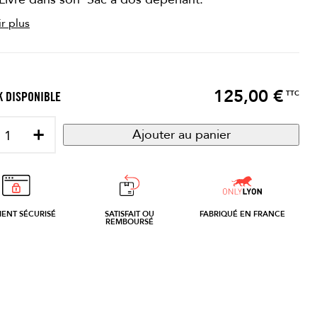
r plus
125,00 €
Prix
TTC
 DISPONIBLE
+
Ajouter au panier
MENT SÉCURISÉ
SATISFAIT OU
FABRIQUÉ EN FRANCE
REMBOURSÉ