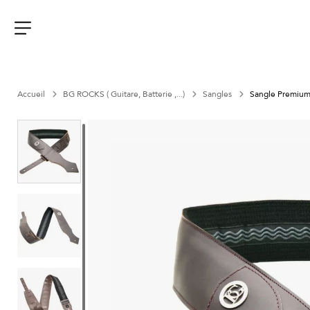
Aller
au
contenu
Menu
Accueil
BG ROCKS ( Guitare, Batterie ,...)
Sangles
Sangle Premium