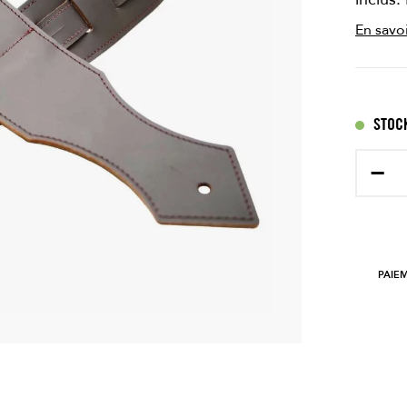
En savoi
STOCK
−
PAIE