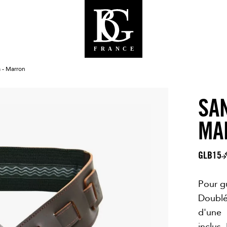
 - Marron
SA
MA
GLB15
Pour gu
Doublé
d'une 
inclus.