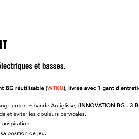
IT
lectriques et basses.
t BG réutilisable (
WTKU
), livrée avec 1 gant d'entret
onge coton + bande Antiglisse, (
INNOVATION BG - 3 Bé
ds et éviter les douleurs cervicales.
ranspiration.
sa position de jeu.