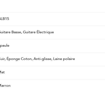
GLB15
uitare Basse, Guitare Électrique
paule
uir, Éponge Coton, Anti-glisse, Laine polaire
Mat
arron