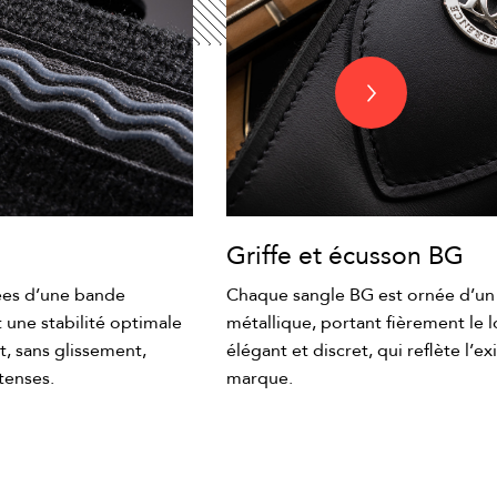
Griffe et écusson BG
ées d’une bande
Chaque sangle BG est ornée d’un é
t une stabilité optimale
métallique, portant fièrement le l
t, sans glissement,
élégant et discret, qui reflète l’ex
tenses.
marque.