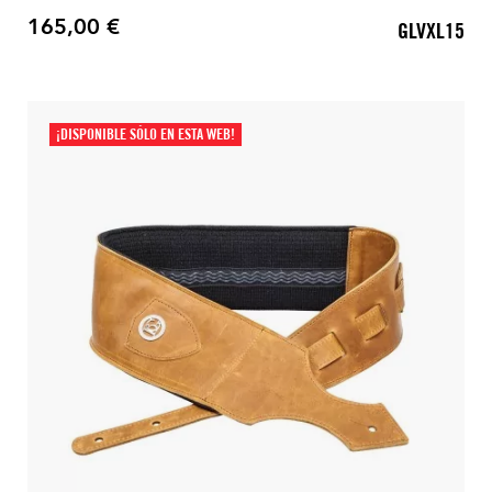
165,00 €
GLVXL15
Precio
¡DISPONIBLE SÓLO EN ESTA WEB!