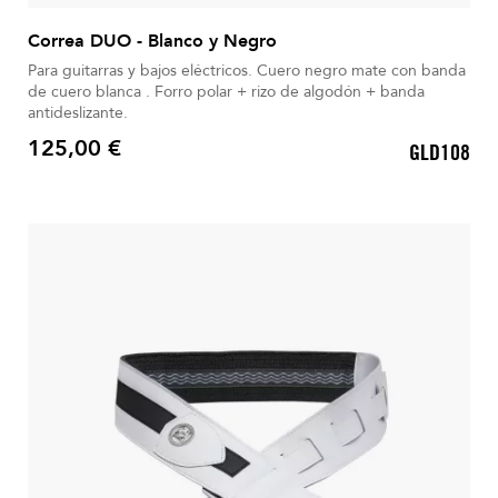
Correa DUO - Blanco y Negro
Para guitarras y bajos eléctricos. Cuero negro mate con banda
de cuero blanca . Forro polar + rizo de algodón + banda
antideslizante.
125,00 €
GLD108
Precio