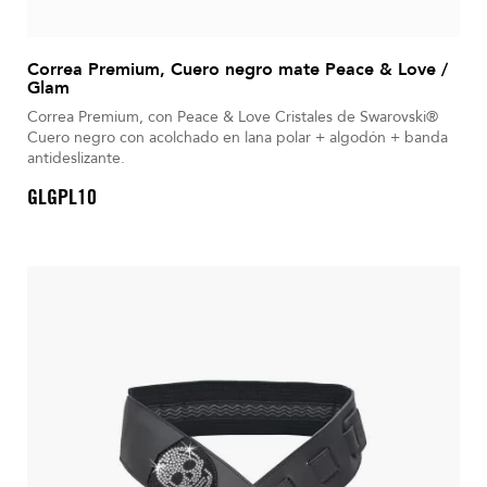
Correa Premium, Cuero negro mate Peace & Love /
Glam
Correa Premium, con Peace & Love Cristales de Swarovski®
Cuero negro con acolchado en lana polar + algodón + banda
antideslizante.
GLGPL10