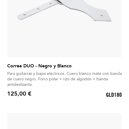
Correa DUO - Negro y Blanco
Para guitarras y bajos eléctricos. Cuero blanco mate con banda
de cuero negro. Forro polar + rizo de algodón + banda
antideslizante.
125,00 €
GLD180
Precio