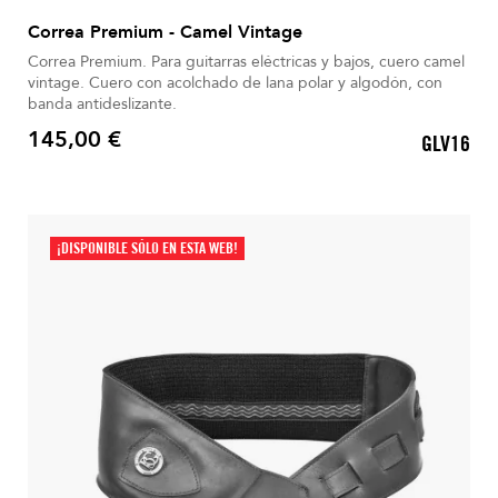
Correa Premium - Camel Vintage
Correa Premium. Para guitarras eléctricas y bajos, cuero camel
vintage. Cuero con acolchado de lana polar y algodón, con
banda antideslizante.
145,00 €
GLV16
Precio
¡DISPONIBLE SÓLO EN ESTA WEB!