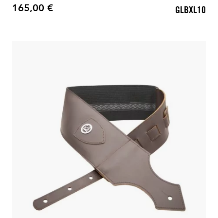
165,00 €
GLBXL10
Precio