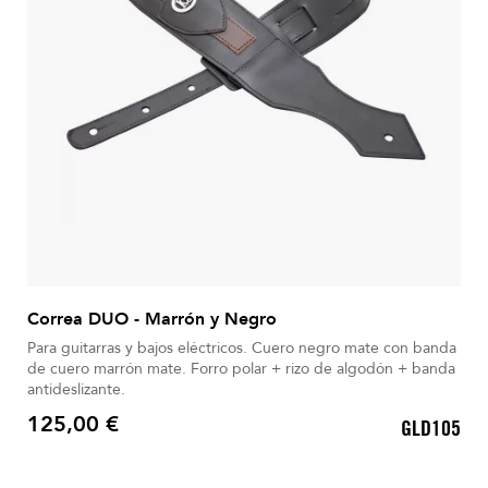
Correa DUO - Marrón y Negro
Para guitarras y bajos eléctricos. Cuero negro mate con banda
de cuero marrón mate. Forro polar + rizo de algodón + banda
antideslizante.
125,00 €
GLD105
Precio