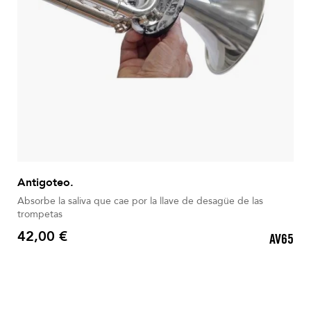
Antigoteo.
Absorbe la saliva que cae por la llave de desagüe de las
trompetas
42,00 €
AV65
Precio