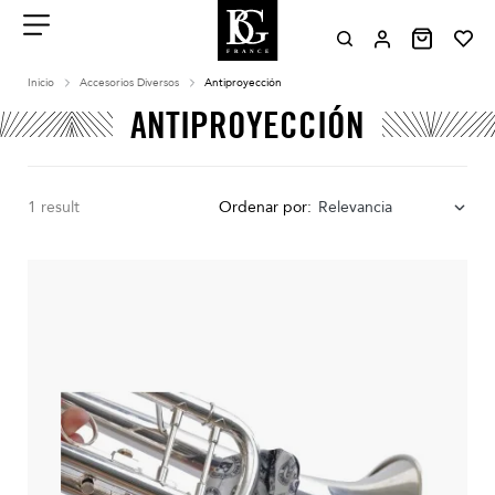
Aller
au
contenu
Menu
Inicio
Accesorios Diversos
Antiproyección
ANTIPROYECCIÓN
1 result
Ordenar por:
Relevancia