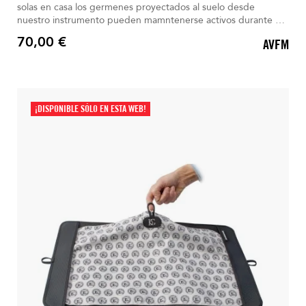
solas en casa los germenes proyectados al suelo desde
nuestro instrumento pueden mamntenerse activos durante 4
horas. Ahora más que nunca es muy importante tomar todas
70,00 €
AVFM
las precauciones.
Precio
¡DISPONIBLE SÓLO EN ESTA WEB!