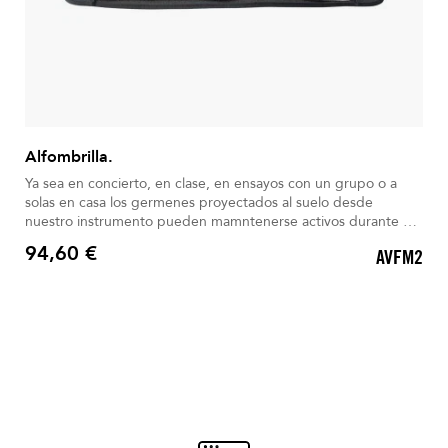
Alfombrilla.
Ya sea en concierto, en clase, en ensayos con un grupo o a
solas en casa los germenes proyectados al suelo desde
nuestro instrumento pueden mamntenerse activos durante 4
horas. Ahora más que nunca es muy importante tomar todas
94,60 €
AVFM2
las precauciones.
Precio