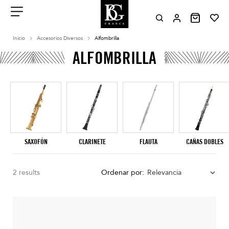
Aller
au
contenu
Menu
Inicio
Accesorios Diversos
Alfombrilla
ALFOMBRILLA
SAXOFÓN
CLARINETE
FLAUTA
CAÑAS DOBLES
2 results
Ordenar por:
Relevancia