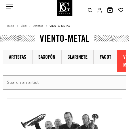
Aller
au
contenu
Menu
Inicio
Blog
Artistas
VIENTO-METAL
VIENTO-METAL
ARTISTAS
SAXOFÓN
CLARINETE
FAGOT
VI
ME
Nex