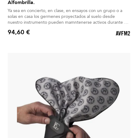
Alfombrilla.
Ya sea en concierto, en clase, en ensayos con un grupo o a
solas en casa los germenes proyectados al suelo desde
nuestro instrumento pueden mamntenerse activos durante 4
horas. Ahora más que nunca es muy importante tomar todas
94,60 €
AVFM2
las precauciones.
Precio