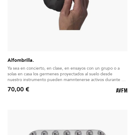
Alfombrilla.
Ya sea en concierto, en clase, en ensayos con un grupo o a
solas en casa los germenes proyectados al suelo desde
nuestro instrumento pueden mamntenerse activos durante 4
horas. Ahora más que nunca es muy importante tomar todas
70,00 €
AVFM
las precauciones.
Precio