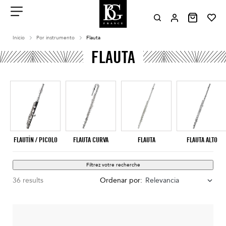
Aller
au
contenu
Menu
Inicio
Por instrumento
Flauta
FLAUTA
FLAUTÍN / PICOLO
FLAUTA CURVA
FLAUTA
FLAUTA ALTO
Filtrez votre recherche
36 results
Ordenar por:
Relevancia