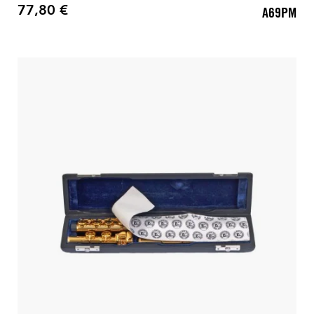
77,80 €
A69PM
Precio