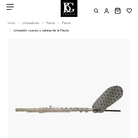
Aller
au
contenu
Menu
Inicio
Limpiadores
Flauta
Flauta
Limpiador cuerpo y cabeza de la Flauta