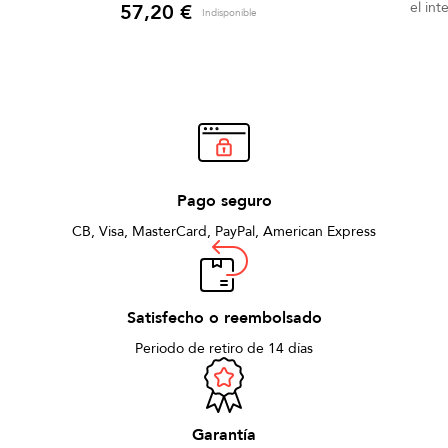
instrumento.
el int
57,20 €
Indisponible
Precio
Pago seguro
CB, Visa, MasterCard, PayPal, American Express
Satisfecho o reembolsado
Periodo de retiro de 14 días
Garantía