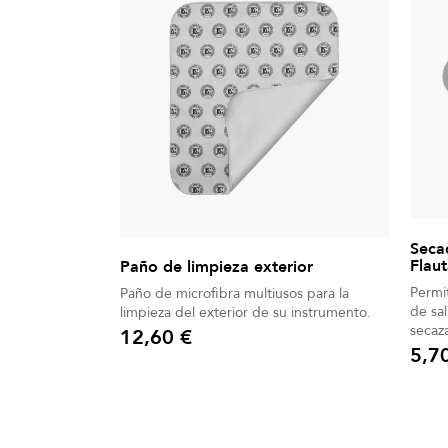
Secad
Flau
Paño de limpieza exterior
Permit
Paño de microfibra multiusos para la
de sal
limpieza del exterior de su instrumento.
secaza
12,60 €
Precio
5,7
Precio