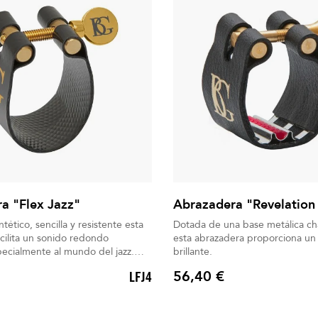
a "Flex Jazz"
Abrazadera "Revelation 
ntético, sencilla y resistente esta
Dotada de una base metálica ch
cilita un sonido redondo
esta abrazadera proporciona un 
ecialmente al mundo del jazz.
brillante.
cluido
56,40 €
LFJ4
Precio