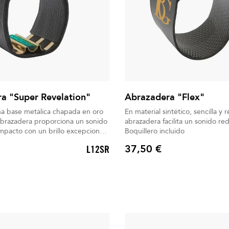
a "Super Revelation"
Abrazadera "Flex"
a base metálica chapada en oro
En material sintético, sencilla y 
abrazadera proporciona un sonido
abrazadera facilita un sonido re
ompacto con un brillo excepcional.
Boquillero incluido
cluido
37,50 €
L12SR
Precio