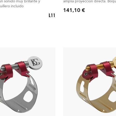
n sonido muy brillante y
amplia proyec
do, Boquillero incluido
141,10 €
Precio
L11