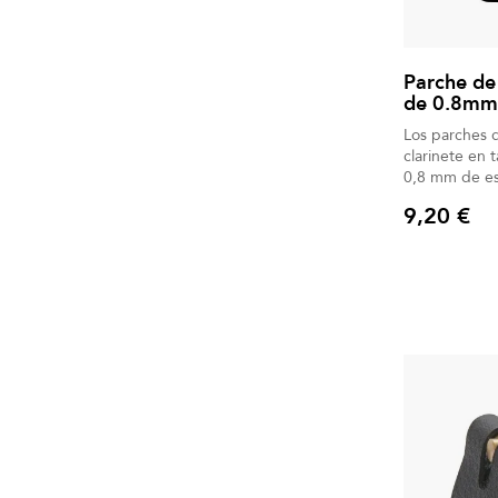
Parche de
de 0.8mm
Los parches d
clarinete en
0,8 mm de es
6 unidades.
9,20 €
Precio