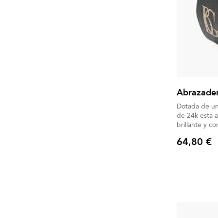
Abrazader
Dotada de un
de 24k esta 
brillante y c
Boquillero in
64,80 €
Precio