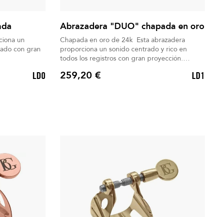
ada
Abrazadera "DUO" chapada en oro
ciona un
Chapada en oro de 24k Esta abrazadera
trado con gran
proporciona un sonido centrado y rico en
todos los registros con gran proyección.
Boquillero incluido
259,20 €
LD0
LD1
Precio