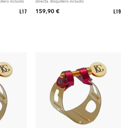
ción directa. Boquillero incluido
directa. Boquillero incluido
159,90 €
L17
L19
Precio