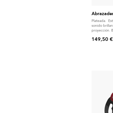
Abrazade
Plateada. Es
sonido brilla
p
149,50 €
Precio