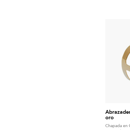
Abrazader
oro
Chapada en O