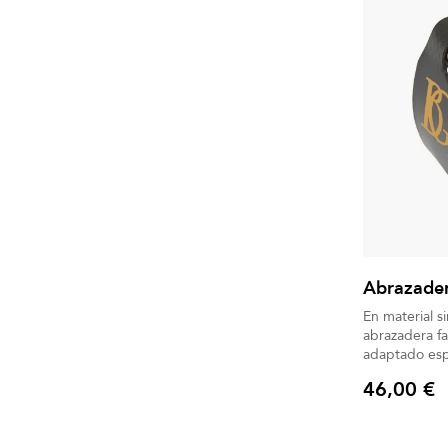
Abrazader
En material si
abrazadera fa
adaptado esp
Boquillero in
46,00 €
Precio