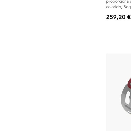
proporciona u
colori
259,20 €
Precio