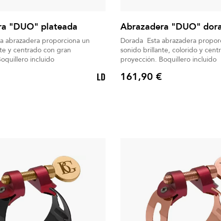
ra "DUO" plateada
Abrazadera "DUO" dor
ta abrazadera proporciona un
Dorada Esta abrazadera propor
nte y centrado con gran
sonido brillante, colorido y cen
royección. Boquillero incluido
proyección. Boquillero incluido
161,90 €
LD
Precio