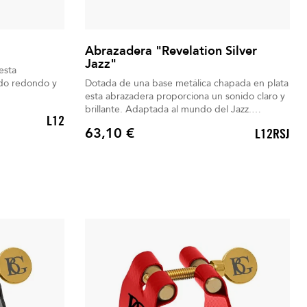
Abrazadera "Revelation Silver
Jazz"
esta
ido redondo y
Dotada de una base metálica chapada en plata
esta abrazadera proporciona un sonido claro y
brillante. Adaptada al mundo del Jazz.
L12
Homogénea en todo el registro. Cada
63,10 €
L12RSJ
abrazadera BG proporciona un sonido
Precio
diferente. Boquillero incluido