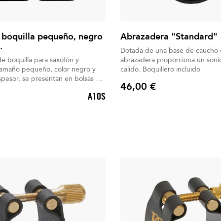
 boquilla pequeño, negro
Abrazadera "Standard"
.
Dotada de una base de caucho 
e boquilla para saxofón y
abrazadera proporciona un son
 tamaño pequeño, color negro y
cálido. Boquillero incluido
pesor, se presentan en bolsas de
46,00 €
Precio
A10S