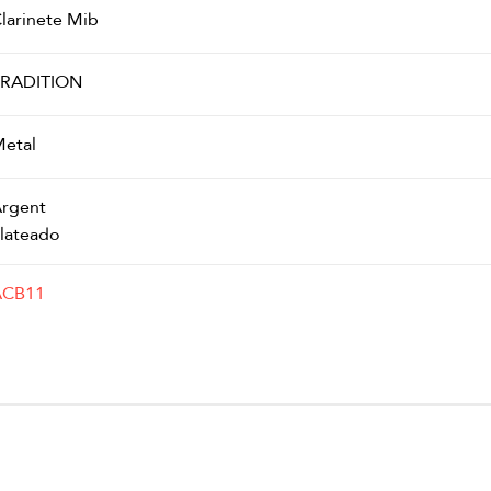
larinete Mib
RADITION
etal
rgent
lateado
ACB11