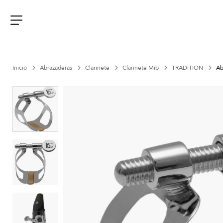
Aller
au
contenu
Menu
Inicio
Abrazaderas
Clarinete
Clarinete Mib
TRADITION
Ab