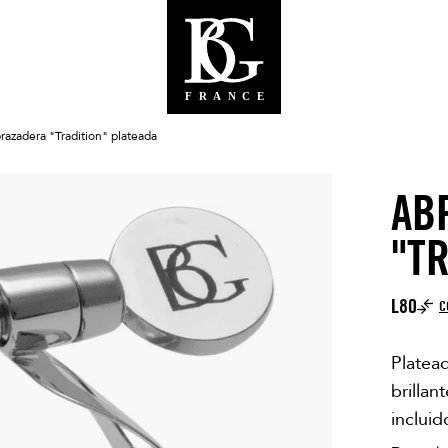
razadera "Tradition" plateada
AB
"T
L80
C
Platea
brillan
incluid