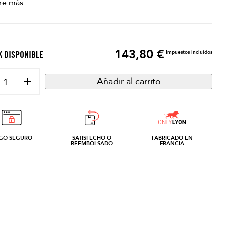
re más
143,80 €
Precio
Impuestos incluidos
 DISPONIBLE
+
Añadir al carrito
GO SEGURO
SATISFECHO O
FABRICADO EN
REEMBOLSADO
FRANCIA