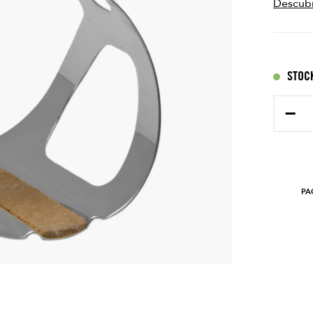
Descub
STOCK
−
PA