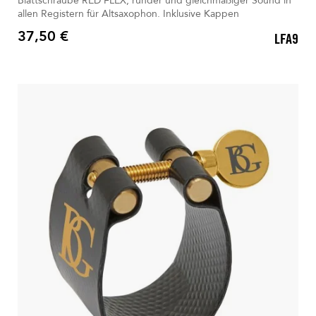
Blattschraube RED FLEX, runder und gleichmäßiger Sound in
allen Registern für Altsaxophon. Inklusive Kappen
37,50 €
LFA9
Preis