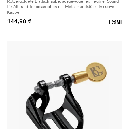
Rotvergoldete Blattschraube, ausgewogener, flexibler Sound
für Alt- und Tenorsaxophon mit Metallmundstück. Inklusive
Kappen
144,90 €
L29MJ
Preis