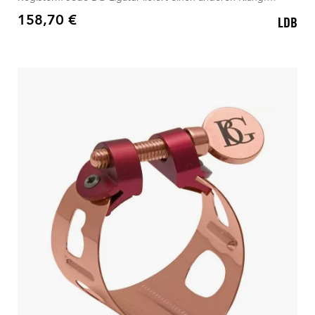
Inklusive Kappen
158,70 €
LDB
Preis