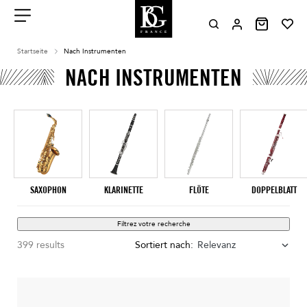
Aller
au
contenu
Menu
Startseite
Nach Instrumenten
NACH INSTRUMENTEN
SAXOPHON
KLARINETTE
FLÖTE
DOPPELBLATT
Filtrez votre recherche
399 results
Sortiert nach:
Relevanz