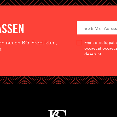
ASSEN
 von neuen BG-Produkten,
Enim quis fugiat 
n.
occaecat occaecat
deserunt.