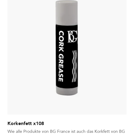
Korkenfett x108
Wie alle Produkte von BG France ist auch das Korkfett von BG