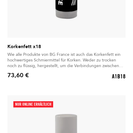
Korkenfett x18
Wie alle Produkte von BG France ist auch das Korkenfett ein
hochwertiges Schmiermittel für Korken. Weder zu trocken
noch zu flüssig, hergestellt, um die Verbindungen zwischen
verschiedenen Teilen des Instruments zu erleichtern. Verpackt
73,60 €
A1B18
mit 18 Stück
Preis
NUR ONLINE ERHÄLTLICH