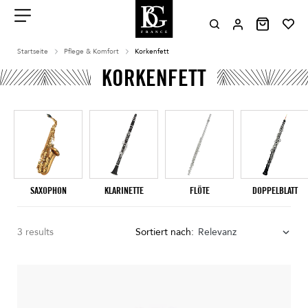
Aller
au
contenu
Menu
Startseite
Pflege & Komfort
Korkenfett
KORKENFETT
SAXOPHON
KLARINETTE
FLÖTE
DOPPELBLATT
3 results
Sortiert nach:
Relevanz