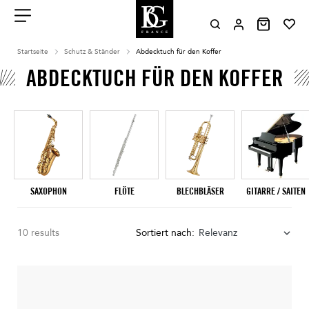
Aller
au
contenu
Menu
Startseite
Schutz & Ständer
Abdecktuch für den Koffer
ABDECKTUCH FÜR DEN KOFFER
SAXOPHON
FLÖTE
BLECHBLÄSER
GITARRE / SAITEN
10 results
Sortiert nach:
Relevanz