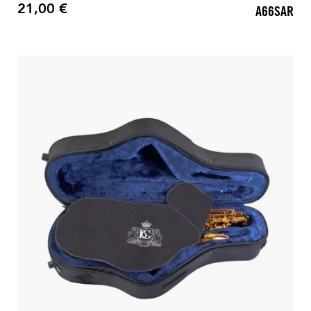
21,00 €
A66SAR
Preis