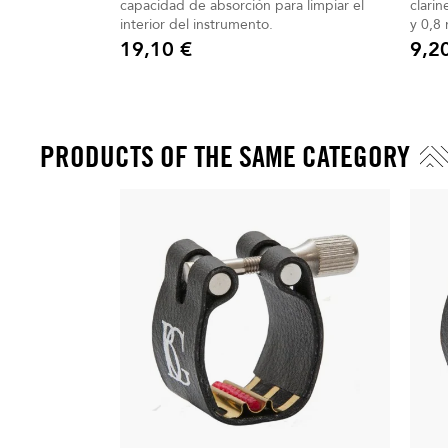
capacidad de absorción para limpiar el
clari
interior del instrumento.
y 0,8
bolsa
19,10 €
9,2
Precio
Precio
PRODUCTS OF THE SAME CATEGORY