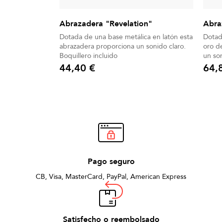
Abrazadera "Revelation"
Abra
Dotada de una base metálica en latón esta
Dotad
abrazadera proporciona un sonido claro.
oro d
Boquillero incluido
un so
Boquil
44,40 €
64,
Precio
Precio
Pago seguro
CB, Visa, MasterCard, PayPal, American Express
Satisfecho o reembolsado