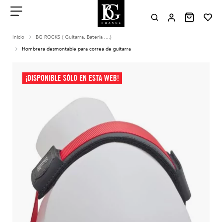
Aller
au
contenu
Menu
Inicio
BG ROCKS ( Guitarra, Batería ,...)
Hombrera desmontable para correa de guitarra
¡DISPONIBLE SÓLO EN ESTA WEB!