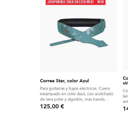
¡DISPONIBLE SÓLO EN ESTA WEB!
NEW
Co
Correa Star, color Azul
vi
Para guitarras y bajos eléctricos. Cuero
Correa
estampado en color Azul, con acolchado
la
de lana polar y algodón, más banda
antides
antideslizante.
125,00 €
gui
1
Precio
Pre