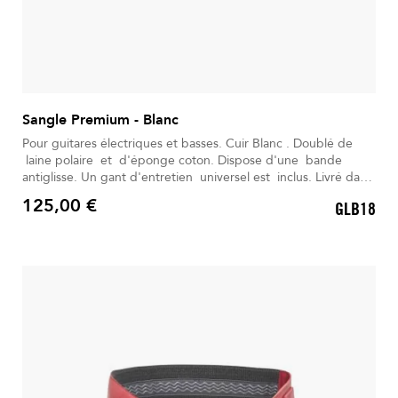
Sangle Premium - Blanc
Pour guitares électriques et basses. Cuir Blanc . Doublé de
laine polaire et d'éponge coton. Dispose d'une bande
antiglisse. Un gant d'entretien universel est inclus. Livré dans
son Sac à dos déperlant.
125,00 €
GLB18
Prix