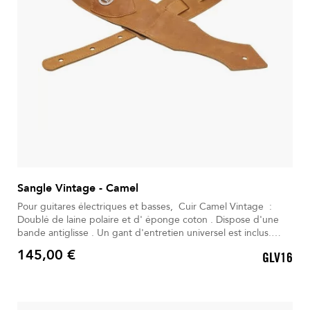
Sangle Vintage - Camel
Pour guitares électriques et basses, Cuir Camel Vintage :
Doublé de laine polaire et d' éponge coton . Dispose d'une
bande antiglisse . Un gant d'entretien universel est inclus.
Livré dans son Sac à dos déperlant.
145,00 €
GLV16
Prix