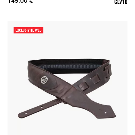
145,00 €
GLV10
Prix
EXCLUSIVITÉ WEB