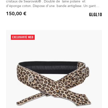
cristaux de Swarovski® . Doublé de laine polaire et
d'éponge coton. Dispose d'une bande antiglisse. Un gant
d'entretien universel est inclus. Livré dans son Sac à dos
150,00 €
GLGL10
déperlant.
Prix
EXCLUSIVITÉ WEB