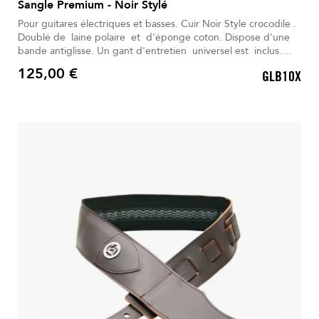
Sangle Premium - Noir Stylé
Pour guitares électriques et basses. Cuir Noir Style crocodile .
Doublé de laine polaire et d'éponge coton. Dispose d'une
bande antiglisse. Un gant d'entretien universel est inclus.
Livré dans son Sac à dos déperlant.
125,00 €
GLB10X
Prix