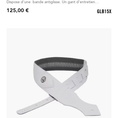
Dispose d'une bande antiglisse. Un gant d'entretien
universel est inclus. Livré dans son Sac à dos déperlant.
125,00 €
GLB15X
Prix