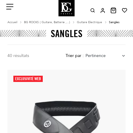
Aller
au
contenu
Menu
Accueil
BG ROCKS ( Guitare, Batterie ,...)
Guitare Electrique
Sangles
SANGLES
40 résultats
Trier par :
Pertinence
EXCLUSIVITÉ WEB