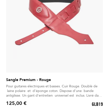
Sangle Premium - Rouge
Pour guitares électriques et basses. Cuir Rouge. Doublé de
laine polaire et d'éponge coton. Dispose d'une bande
antiglisse. Un gant d'entretien universel est inclus. Livré dans
son Sac à dos déperlant.
125,00 €
GLB19
Prix