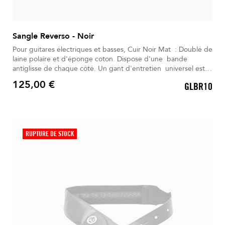
Sangle Reverso - Noir
Pour guitares électriques et basses, Cuir Noir Mat : Doublé de
laine polaire et d'éponge coton. Dispose d'une bande
antiglisse de chaque côté. Un gant d'entretien universel est
inclus. Livré dans son Sac à dos déperlant.
125,00 €
GLBR10
Prix
RUPTURE DE STOCK