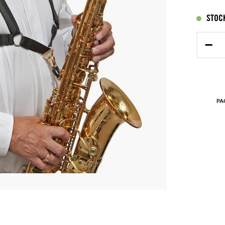
STOCK
−
PA