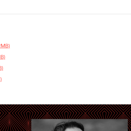
2MB)
MB)
B)
)