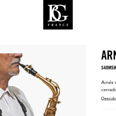
AR
S40MS
Arnés 
cerrado
Descub