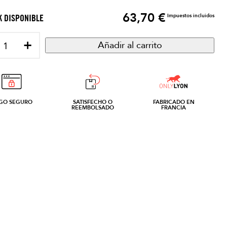
63,70 €
Precio
Impuestos incluidos
 DISPONIBLE
+
Añadir al carrito
GO SEGURO
SATISFECHO O
FABRICADO EN
REEMBOLSADO
FRANCIA