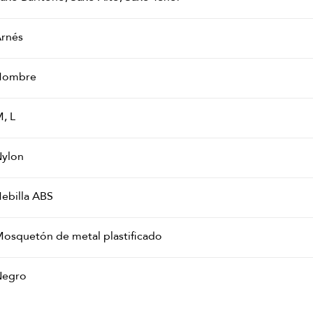
rnés
Hombre
, L
ylon
ebilla ABS
osquetón de metal plastificado
Negro