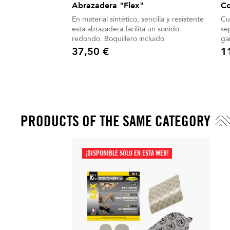
Abrazadera "Flex"
Co
En material sintético, sencilla y resistente
Cu
esta abrazadera facilita un sonido
se
redondo. Boquillero incluido
ga
pa
37,50 €
1
Precio
Pre
PRODUCTS OF THE SAME CATEGORY
¡DISPONIBLE SÓLO EN ESTA WEB!