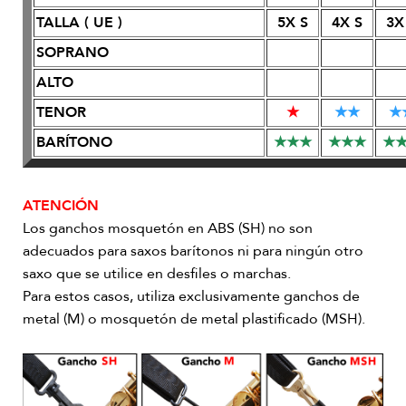
TALLA ( UE )
5X S
4X S
3X
SOPRANO
ALTO
TENOR
★
★
★
★
BARÍTONO
★
★
★
★
★
★
★
ATENCIÓN
Los ganchos mosquetón en ABS (SH) no son
adecuados para saxos barítonos ni para ningún otro
saxo que se utilice en desfiles o marchas.
Para estos casos, utiliza exclusivamente ganchos de
metal (M) o mosquetón de metal plastificado (MSH).