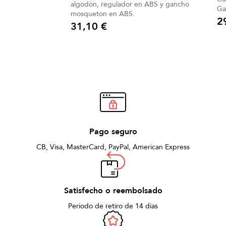
algodón, regulador en ABS y gancho
mosqueton en ABS.
2
31,10 €
Pre
Precio
Pago seguro
CB, Visa, MasterCard, PayPal, American Express
Satisfecho o reembolsado
Periodo de retiro de 14 días