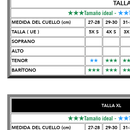
TAL
★★★Tamaño ideal -
★★Ta
MEDIDA DEL CUELLO (cm)
27-28
29-30
31-
TALLA ( UE )
5X S
4X S
3X
SOPRANO
ALTO
TENOR
★
★
★
★
★
★
BARÍTONO
★
★
★
★
★
★
★
TALLA XL 
★★★Tamaño ideal -
★★Ta
MEDIDA DEL CUELLO (cm)
27-28
29-30
31-