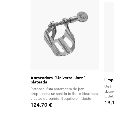
Abrazadera "Universal Jazz"
Limpi
plateada
Un li
Plateada. Esta abrazadera de jazz
absorc
proporciona un sonido brillante ideal para
tudel.
efectos de sonido. Boquillero incluido
19,
124,70 €
Precio
Precio