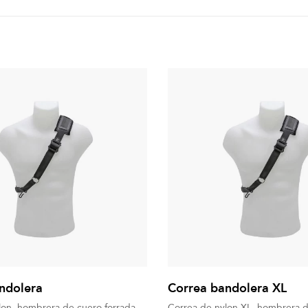
ndolera
Correa bandolera XL
lon, hombrera de cuero forrada
Correa de nylon XL, hombrera 