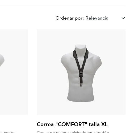
Ordenar por:
Relevancia
Correa "COMFORT" talla XL
de cuero
Cuello de nylon acolchado en algodón.