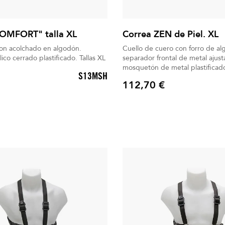
COMFORT" talla XL
Correa ZEN de Piel. XL
lon acolchado en algodón.
Cuello de cuero con forro de al
Gancho metálico cerrado plastificado. Tallas XL
separador frontal de metal ajus
mosquetón de metal plastificado
S13MSH
arañazos. Talla XL
112,70 €
Precio