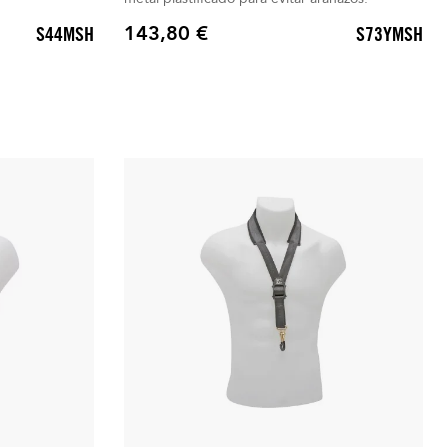
143,80 €
S44MSH
S73YMSH
Precio