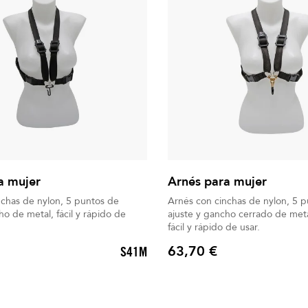
a mujer
Arnés para mujer
nchas de nylon, 5 puntos de
Arnés con cinchas de nylon, 5 
ho de metal, fácil y rápido de
ajuste y gancho cerrado de metal
fácil y rápido de usar.
63,70 €
S41M
Precio