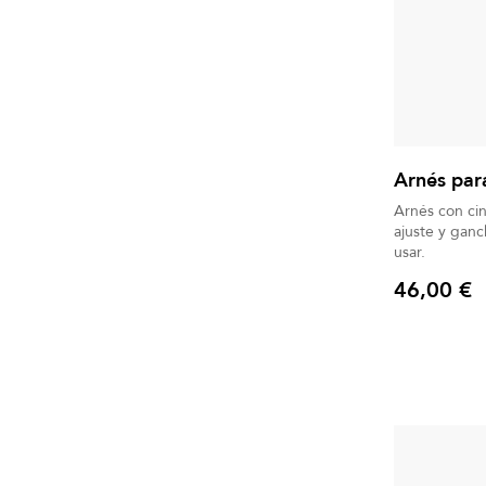
Arnés par
Arnés con ci
ajuste y ganc
usar.
46,00 €
Precio