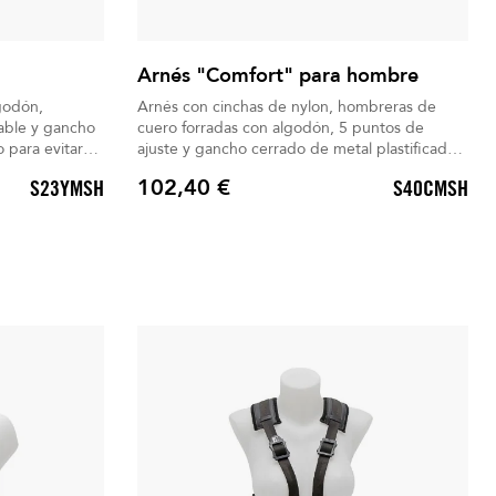
Arnés "Comfort" para hombre
godón,
Arnés con cinchas de nylon, hombreras de
table y gancho
cuero forradas con algodón, 5 puntos de
 para evitar
ajuste y gancho cerrado de metal plastificado,
fácil y rápido de usar.
102,40 €
S23YMSH
S40CMSH
Precio