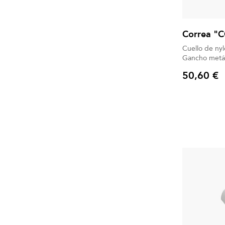
Correa "
Cuello de ny
50,60 €
Precio