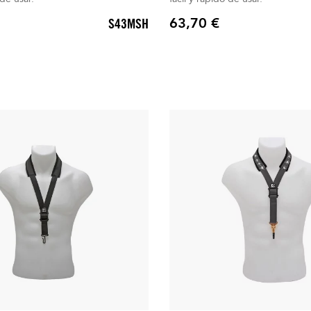
63,70 €
S43MSH
Precio