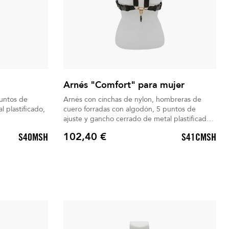
Arnés "Comfort" para mujer
puntos de
Arnés con cinchas de nylon, hombreras de
 plastificado,
cuero forradas con algodón, 5 puntos de
ajuste y gancho cerrado de metal plastificado,
fácil y rápido de usar.
102,40 €
S40MSH
S41CMSH
Precio