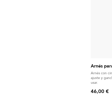
Arnés par
Arnés con ci
ajuste y ganc
usar.
46,00 €
Precio