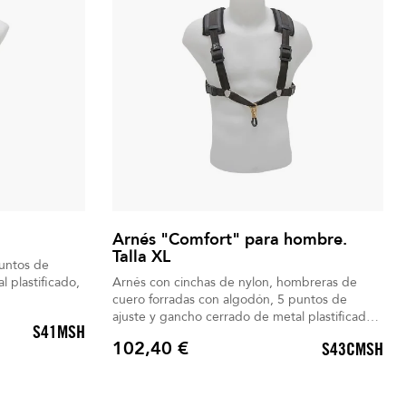
Arnés "Comfort" para hombre.
Talla XL
puntos de
 plastificado,
Arnés con cinchas de nylon, hombreras de
cuero forradas con algodón, 5 puntos de
ajuste y gancho cerrado de metal plastificado,
S41MSH
fácil y rápido de usar.
102,40 €
S43CMSH
Precio