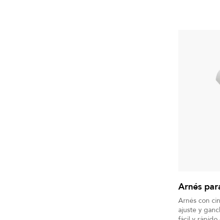
Arnés par
Arnés con ci
ajuste y ganc
fácil y rápido