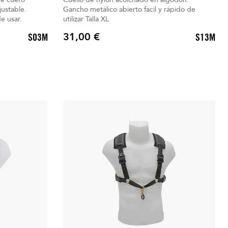
justable.
Gancho metálico abierto fácil y rápido de
de usar.
utilizar Talla XL
31,00 €
S03M
S13M
Precio