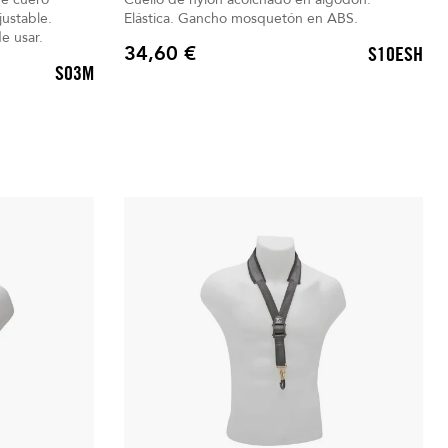
justable.
Elástica. Gancho mosquetón en ABS.
de usar.
34,60 €
S10ESH
Precio
S03M