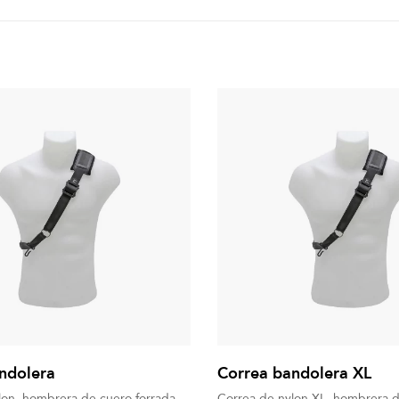
ndolera
Correa bandolera XL
lon, hombrera de cuero forrada
Correa de nylon XL, hombrera 