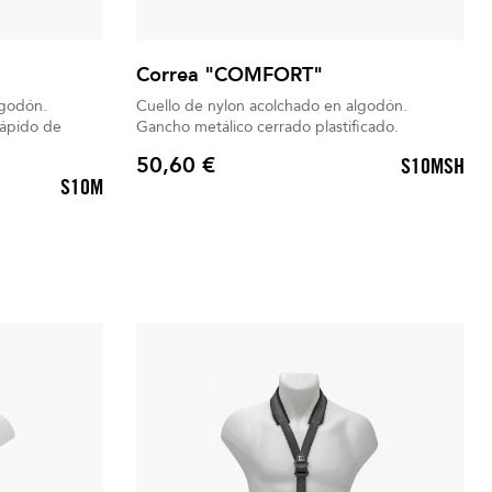
Correa "COMFORT"
lgodón.
Cuello de nylon acolchado en algodón.
rápido de
Gancho metálico cerrado plastificado.
50,60 €
S10MSH
Precio
S10M