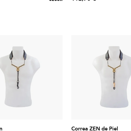
Precio
n
Correa ZEN de Piel