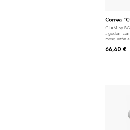
Correa "
GLAM by BG Cuello de nylon acolchado 
algodón, con
mosquetón en 
arañazos.
66,60 €
Precio