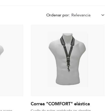
Ordenar por:
Relevancia
Correa "COMFORT" elástica
de cuero
Cuello de nylon acolchado en algodón.