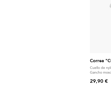
Correa "
Cuello de ny
29,90 €
Precio