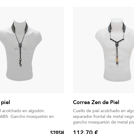
piel
Correa Zen de Piel
el acolchado en algodón.
Cuello de piel acolchado en alg
osquetón en
separador frontal de metal negr
gancho mosquetón de metal plas
evitar arañazos.
112,70 €
S20SH