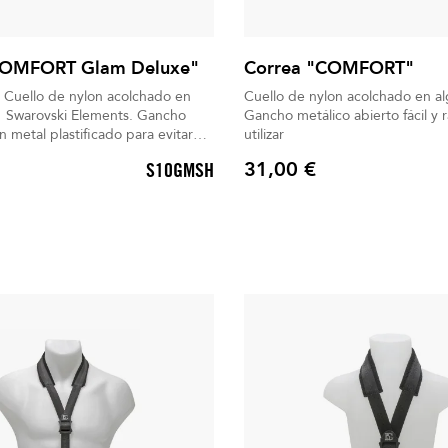
COMFORT Glam Deluxe"
Correa "COMFORT"
en
Cuello de nylon acolchado en a
 Swarovski Elements. Gancho
Gancho metálico abierto fácil y 
metal plastificado para evitar
utilizar
31,00 €
S10GMSH
Precio