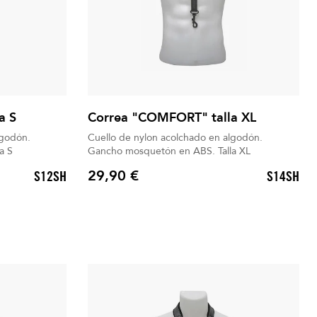
a S
Correa "COMFORT" talla XL
lgodón.
Cuello de nylon acolchado en algodón.
en ABS. Talla S
Gancho mosquetón en ABS. Talla XL
29,90 €
S12SH
S14SH
Precio