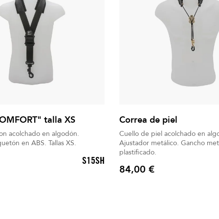
COMFORT" talla XS
Correa de piel
lon acolchado en algodón.
Cuello de piel acolchado en alg
Gancho mosquetón en ABS. Tallas XS.
Ajustador metálico. Gancho metálico cerrado
plastificado.
S15SH
84,00 €
Precio