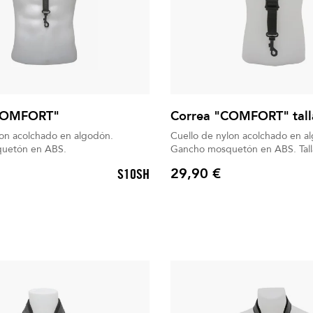
COMFORT"
Correa "COMFORT" tall
lon acolchado en algodón.
Cuello de nylon acolchado en a
uetón en ABS.
Gancho mosquetón 
29,90 €
S10SH
Precio