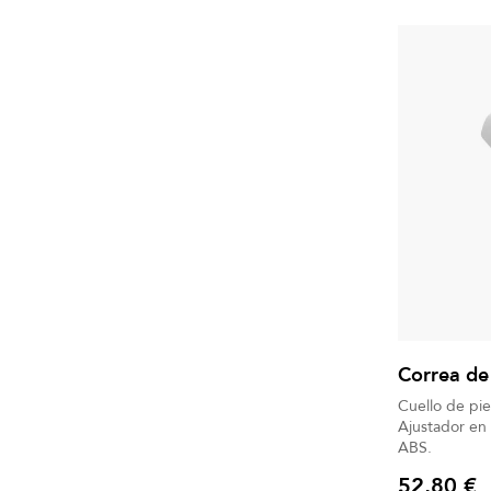
Correa de 
Cuello de pi
Ajustador en ABS. Gancho m
ABS.
52,80 €