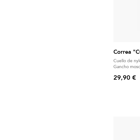
Correa "
Cuello de ny
Gancho mosq
29,90 €
Precio