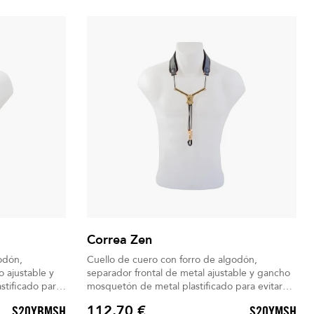
Correa Zen
odón,
Cuello de cuero con forro de algodón,
o ajustable y
separador frontal de metal ajustable y gancho
tificado para
mosquetón de metal plastificado para evitar
arañazos.
112,70 €
S20YBMSH
S20YMSH