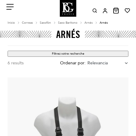
Aller
au
contenu
Menu
Inicio
Correas
Saxofón
Saxo Barítono
Arnés
Arnés
ARNÉS
Filtrez votre recherche
6 results
Ordenar por:
Relevancia