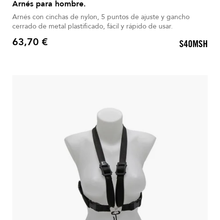
Arnés para hombre.
Arnés con cinchas de nylon, 5 puntos de ajuste y gancho
cerrado de metal plastificado, fácil y rápido de usar.
63,70 €
S40MSH
Precio