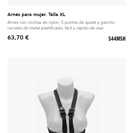
Arnés para mujer. Talla XL
Arnés con cinchas de nylon, 5 puntos de ajuste y gancho
cerrado de metal plastificado, fácil y rápido de usar.
63,70 €
S44MSH
Precio