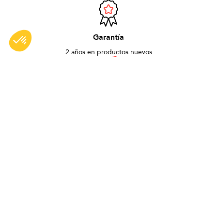
Garantía
2 años en productos nuevos
Fabricado en Francia
en nuestro taller cerca de Lyon
NO TE PIERDAS NINGUNA
NOVEDAD