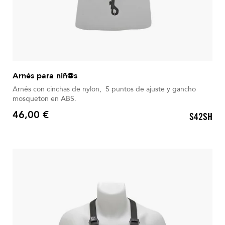
Arnés para niñ@s
Arnés con cinchas de nylon, 5 puntos de ajuste y gancho
mosqueton en ABS.
46,00 €
S42SH
Precio