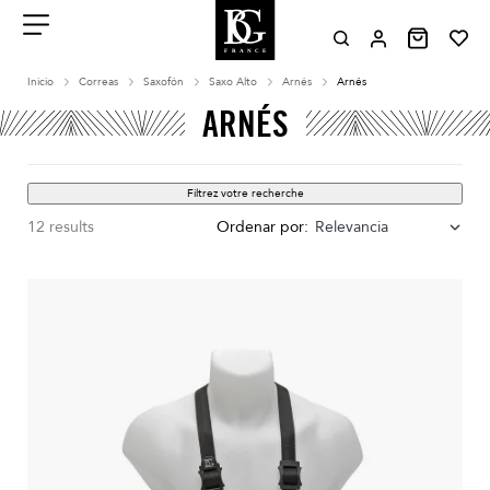
Aller
au
contenu
Menu
Inicio
Correas
Saxofón
Saxo Alto
Arnés
Arnés
ARNÉS
Filtrez votre recherche
12 results
Ordenar por:
Relevancia