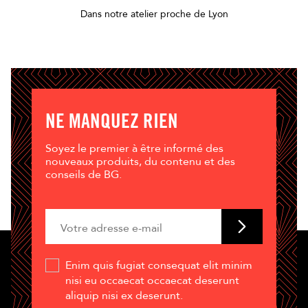
Dans notre atelier proche de Lyon
NE MANQUEZ RIEN
Soyez le premier à être informé des
nouveaux produits, du contenu et des
conseils de BG.
Enim quis fugiat consequat elit minim
nisi eu occaecat occaecat deserunt
aliquip nisi ex deserunt.