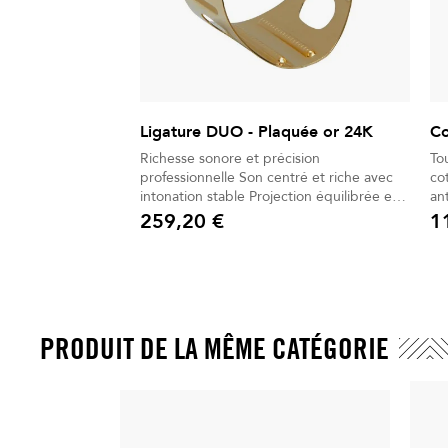
Ligature DUO - Plaquée or 24K
Co
Richesse sonore et précision
To
professionnelle Son centré et riche avec
co
intonation stable Projection équilibrée en
an
soliste ou ensemble Timbre chaud et
259,20 €
1
Prix
Prix
homogène sur la tessiture Plaquage or 24
carats optimisant la vibration Inserts
souples et vis unique pour serrage précis
PRODUIT DE LA MÊME CATÉGORIE