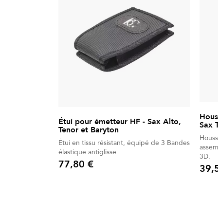
Houss
Étui pour émetteur HF - Sax Alto,
Sax 
Tenor et Baryton
Houss
Étui en tissu résistant, équipé de 3 Bandes
assem
élastique antiglisse.
3D.
77,80 €
39,
Prix
Prix