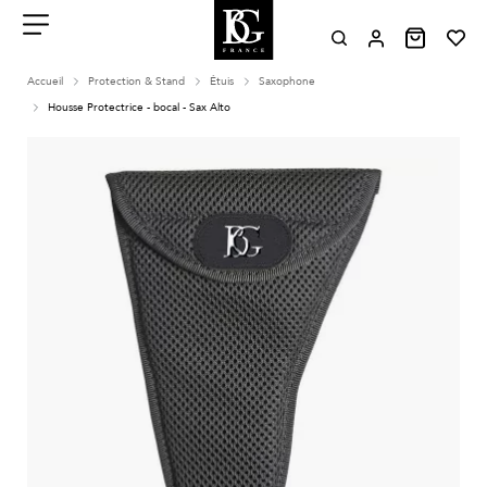
Aller
au
contenu
Menu
Accueil
Protection & Stand
Étuis
Saxophone
Housse Protectrice - bocal - Sax Alto