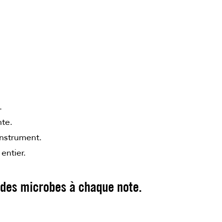
.
nte.
instrument.
entier.
r des microbes à chaque note.