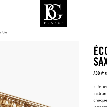
x Alto
ÉC
SA
A30
C
« Jouer
instrum
chaque 
labora