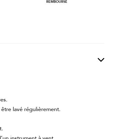
REMBOURSÉ
res.
t être lavé régulièrement.
t.
’un instrument à vent.