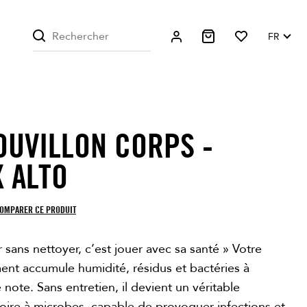
FR
OUVILLON CORPS -
X ALTO
OMPARER CE PRODUIT
 sans nettoyer, c’est jouer avec sa santé » Votre
ent accumule humidité, résidus et bactéries à
note. Sans entretien, il devient un véritable
toire à microbes, capable de provoquer infections et