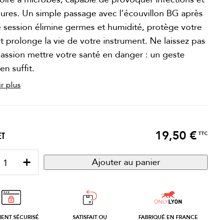
sures. Un simple passage avec l’écouvillon BG après
 session élimine germes et humidité, protège votre
t prolonge la vie de votre instrument. Ne laissez pas
passion mettre votre santé en danger : un geste
en suffit.
r plus
19,50 €
Prix
TTC
ET
+
Ajouter au panier
MENT SÉCURISÉ
SATISFAIT OU
FABRIQUÉ EN FRANCE