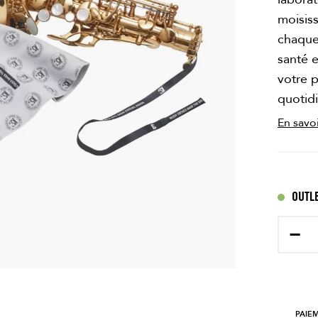
moisis
chaque
santé e
votre 
quotidi
En savoi
OUTL
−
PAIE