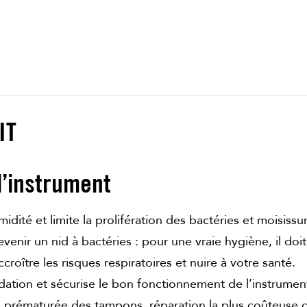
IT
l’instrument
idité et limite la prolifération des bactéries et moisissu
evenir un nid à bactéries : pour une vraie hygiène, il doi
oître les risques respiratoires et nuire à votre santé.
dation et sécurise le bon fonctionnement de l’instrumen
re prématurée des tampons, réparation la plus coûteuse d