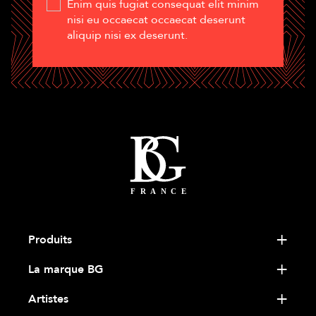
Enim quis fugiat consequat elit minim
nisi eu occaecat occaecat deserunt
aliquip nisi ex deserunt.
Produits
La marque BG
Artistes