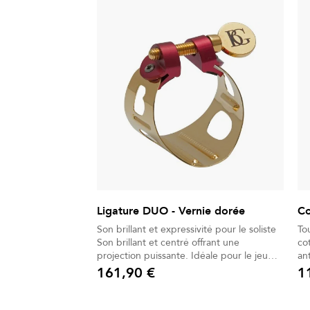
Ligature DUO - Vernie dorée
Co
Son brillant et expressivité pour le soliste
To
Son brillant et centré offrant une
co
projection puissante. Idéale pour le jeu
an
soliste dans les grandes salles. Timbre
161,90 €
1
Prix
Prix
homogène garantissant une parfaite
cohérence sonore. Vernis or assurant
protection durable et transmission