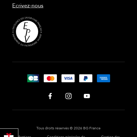
Ecrivez-nous
Tous droits réservés © 2026 BG France
PROFITER
Mentions
Conditions générales de
Gestion des