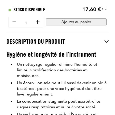
17,60 €
Prix
STOCK DISPONIBLE
TTC
−
+
Ajouter au panier
DESCRIPTION DU PRODUIT
Hygiène et longévité de l’instrument
Un nettoyage régulier élimine l’humidité et
limite la prolifération des bactéries et
moisissures.
Un écouvillon sale peut lui aussi devenir un nid à
bactéries : pour une vraie hygiène, il doit être
lavé régulièrement.
La condensation stagnante peut accroître les
risques respiratoires et nuire à votre santé.
Un séchage rigoureux réduit l’oxydation et