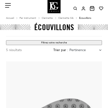
Aller
au
contenu
Menu
Accueil
Par instrument
Clarinette
Clarinette Sib
Écouvillons
ÉCOUVILLONS
Filtrez votre recherche
5 résultats
Trier par :
Pertinence