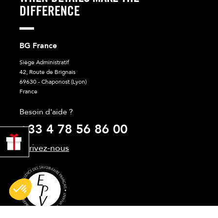
DIFFERENCE
BG France
Siège Administratif
42, Route de Brignais
69630 - Chaponost (Lyon)
France
Besoin d'aide ?
+33 4 78 56 86 00
PROFITER
DE 10% !
Ecrivez-nous