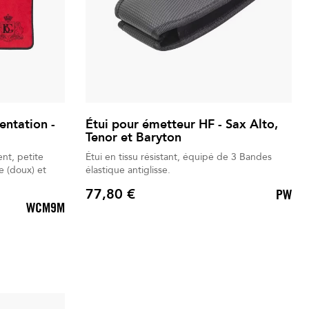
entation -
Étui pour émetteur HF - Sax Alto,
Tenor et Baryton
nt, petite
Étui en tissu résistant, équipé de 3 Bandes
e (doux) et
élastique antiglisse.
77,80 €
PW
Prix
WCM9M