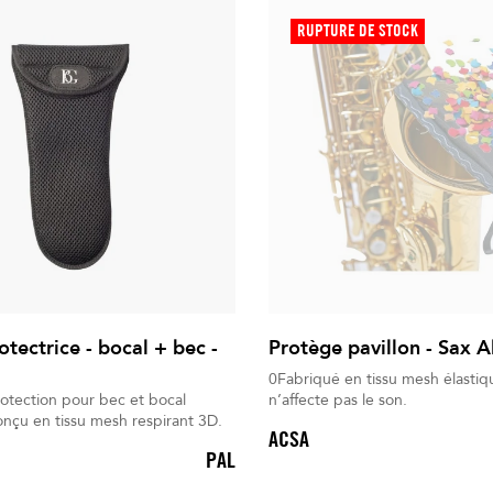
RUPTURE DE STOCK
tectrice - bocal + bec -
Protège pavillon - Sax A
0Fabriqué en tissu mesh élastiq
otection pour bec et bocal
n’affecte pas le son.
nçu en tissu mesh respirant 3D.
ACSA
PAL