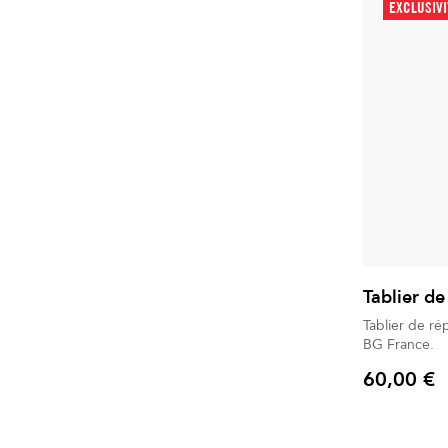
EXCLUSIV
Tablier de
Tablier de ré
BG France.
60,00 €
Prix