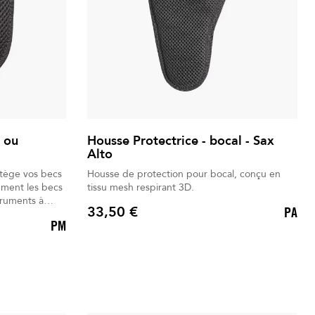
c ou
Housse Protectrice - bocal - Sax
Alto
tège vos becs
Housse de protection pour bocal, conçu en
tissu mesh respirant 3D.
truments à
33,50 €
PA
Prix
PM
e
 un accès
en
 fiable pour
nnels