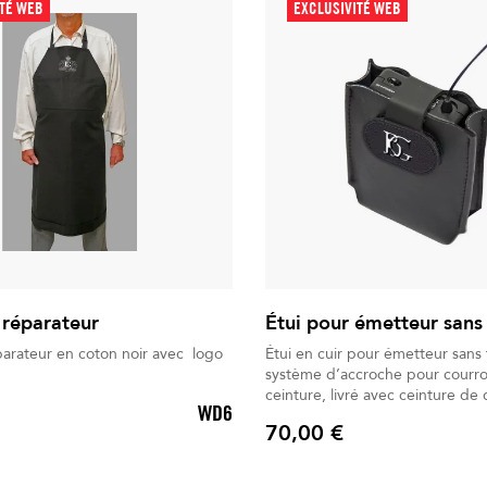
ITÉ WEB
EXCLUSIVITÉ WEB
 réparateur
Étui pour émetteur sans 
parateur en coton noir avec logo
Étui en cuir pour émetteur sans 
système d’accroche pour courro
ceinture, livré avec ceinture d
WD6
70,00 €
Prix