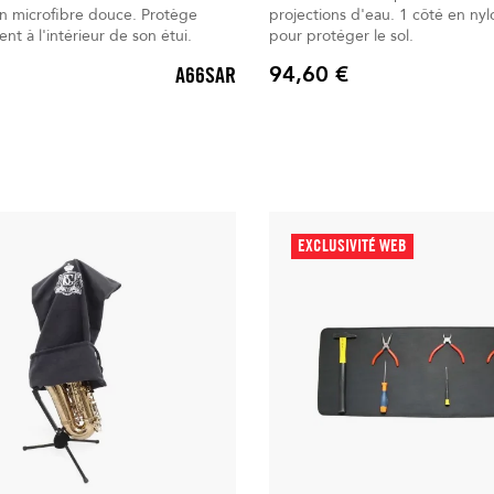
n microfibre douce. Protège
projections d'eau. 1 côté en nylon étanche
nt à l'intérieur de son étui.
pour protéger le sol.
94,60 €
A66SAR
Prix
EXCLUSIVITÉ WEB