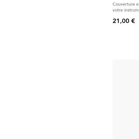
Couverture e
votre instrume
21,00 €
Prix