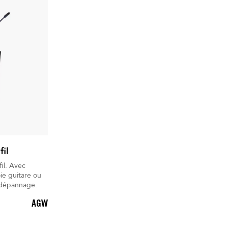
fil
fil. Avec
ie guitare ou
e dépannage.
AGW