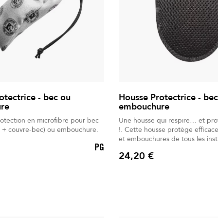
otectrice - bec ou
Housse Protectrice - be
re
embouchure
otection en microfibre pour bec
Une housse qui respire… et pro
re + couvre-bec) ou embouchure.
!. Cette housse protège efficacement les becs
et embouchures de tous les ins
PG
vent. Son tissu mesh 3D respirant préserve le
24,20 €
son tout en évacuant l’humidité. La fermetur
Prix
velcro assure un maintien sûr et
rapide. Compacte, légère et lavable, elle reste
douce et durable dans le temps. Fabriquée 
France, elle offre une protection
musiciens amateurs et professio