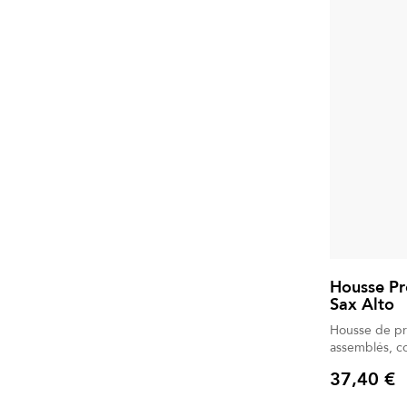
Housse Pro
Sax Alto
Housse de pr
assemblés, co
37,40 €
Prix