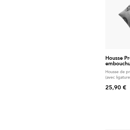
Housse Pr
embouchu
Housse de pr
(avec ligatu
25,90 €
Prix