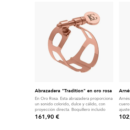
Abrazadera "Tradition" en oro rosa
Arné
En Oro Rosa. Esta abrazadera proporciona
Arnés
un sonido colorido, dulce y cálido, con
cuero
proyección directa. Boquillero incluido
ajust
plasti
161,90 €
102
Precio
Precio