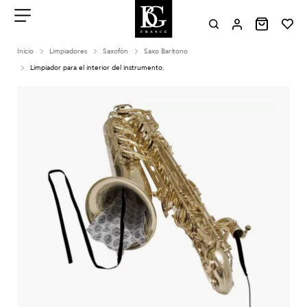
Aller
au
contenu
Menu
Inicio
Limpiadores
Saxofón
Saxo Barítono
Limpiador para el interior del instrumento.