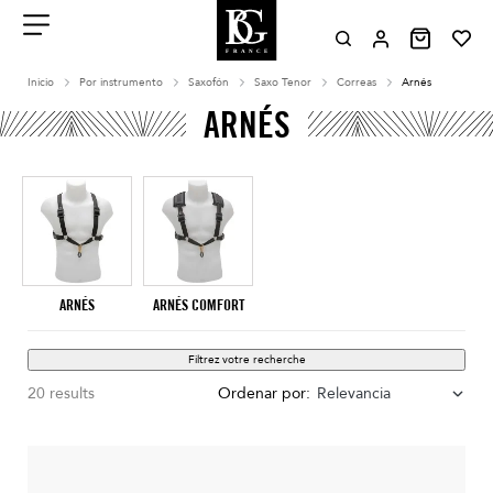
Aller
au
contenu
Menu
Inicio
Por instrumento
Saxofón
Saxo Tenor
Correas
Arnés
ARNÉS
ARNÉS
ARNÉS COMFORT
Filtrez votre recherche
20 results
Ordenar por:
Relevancia