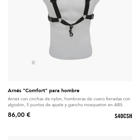
Arnés "Comfort" para hombre
Arnés con cinchas de nylon, hombreras de cuero forradas con
algodón, 5 puntos de ajuste y gancho mosqueton en ABS.
86,00 €
S40CSH
Precio