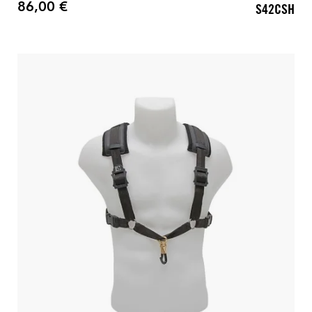
86,00 €
S42CSH
Precio