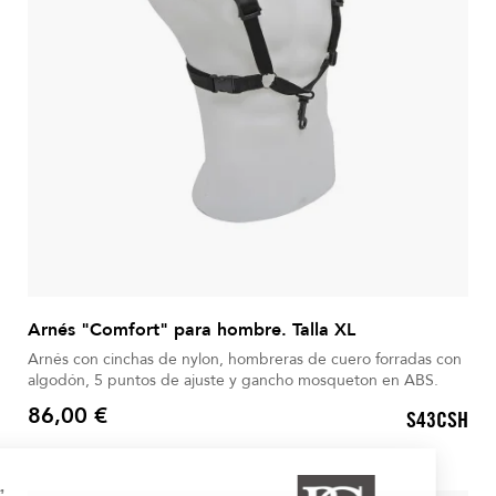
Arnés "Comfort" para hombre. Talla XL
Arnés con cinchas de nylon, hombreras de cuero forradas con
algodón, 5 puntos de ajuste y gancho mosqueton en ABS.
86,00 €
S43CSH
Precio