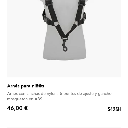
Arnés para niñ@s
Arnés con cinchas de nylon, 5 puntos de ajuste y gancho
mosqueton en ABS.
46,00 €
S42SH
Precio