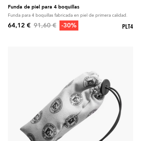
Funda de piel para 4 boquillas
Funda para 4 boquillas fabricada en piel de primera calidad.
Precio base
64,12 €
91,60 €
-30%
PLT4
Precio