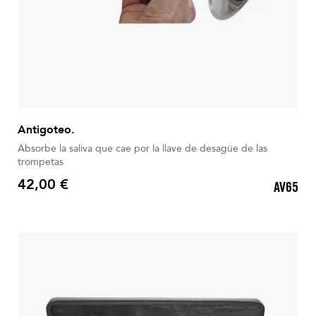
Antigoteo.
Absorbe la saliva que cae por la llave de desagüe de las
trompetas
42,00 €
AV65
Precio