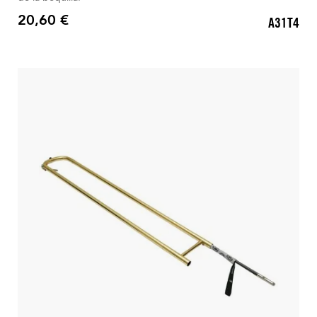
20,60 €
A31T4
Precio