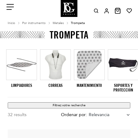
Aller
au
contenu
Menu
Inicio
Por instrumento
Metales
Trompeta
TROMPETA
LIMPIADORES
CORREAS
MANTENIMIENTO
SOPORTES Y
PROTECCIÓN
Filtrez votre recherche
32 results
Ordenar por:
Relevancia