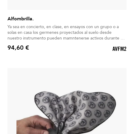
Alfombrilla.
Ya sea en concierto, en clase, en ensayos con un grupo o a
solas en casa los germenes proyectados al suelo desde
nuestro instrumento pueden mamntenerse activos durante 4
horas. Ahora más que nunca es muy importante tomar todas
94,60 €
AVFM2
las precauciones.
Precio