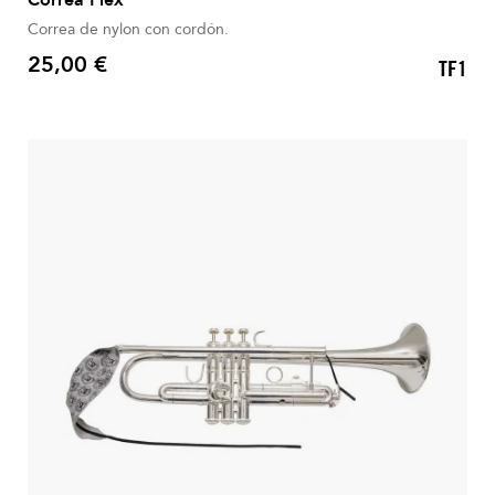
Correa de nylon con cordón.
25,00 €
TF1
Precio