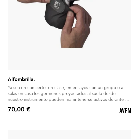
Alfombrilla.
Ya sea en concierto, en clase, en ensayos con un grupo o a
solas en casa los germenes proyectados al suelo desde
nuestro instrumento pueden mamntenerse activos durante 4
horas. Ahora más que nunca es muy importante tomar todas
70,00 €
AVFM
las precauciones.
Precio