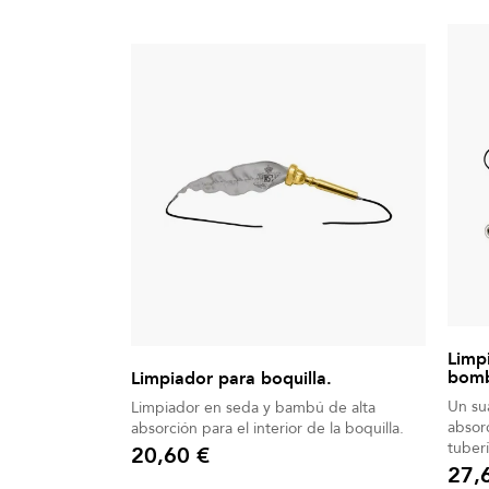
Limp
bomb
Limpiador para boquilla.
Un su
Limpiador en seda y bambú de alta
absorc
absorción para el interior de la boquilla.
tuber
20,60 €
Precio
27,
Precio