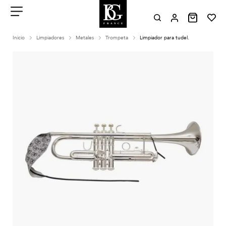
Aller
au
contenu
Menu
Inicio
Limpiadores
Metales
Trompeta
Limpiador para tudel.