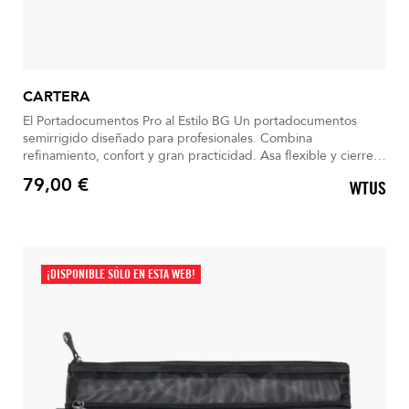
CARTERA
El Portadocumentos Pro al Estilo BG Un portadocumentos
semirrígido diseñado para profesionales. Combina
refinamiento, confort y gran practicidad. Asa flexible y cierre
de doble tirador BG. Bolsillos para bolígrafos y sistema anti-
79,00 €
WTUS
caída integrados. Diseño negro elegante con logo BG en
Precio
relieve 2D.
¡DISPONIBLE SÓLO EN ESTA WEB!