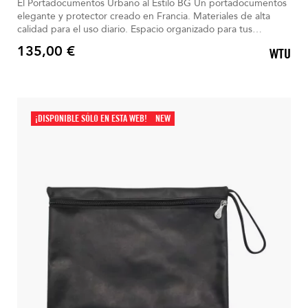
El Portadocumentos Urbano al Estilo BG Un portadocumentos
elegante y protector creado en Francia. Materiales de alta
calidad para el uso diario. Espacio organizado para tus
documentos esenciales. Bolsillo para bolígrafos y mosquetón
135,00 €
WTU
para llaves integrados. Ligero y resistente, perfecto para todos
Precio
tus desplazamientos.
¡DISPONIBLE SÓLO EN ESTA WEB!
NEW