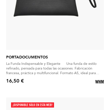
PORTADOCUMENTOS
La Funda Indispensable y Elegante Una funda de estilo
refinado, pensada para todas las ocasiones. Fabricación
francesa, práctica y multifuncional. Formato A5, ideal para
libros, tablet o documentos. Diseño negro atemporal, sobrio y
16,50 €
WHM
elegante. Asa discreta que ofrece comodidad y resistencia.
Precio
¡DISPONIBLE SÓLO EN ESTA WEB!