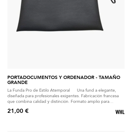
PORTADOCUMENTOS Y ORDENADOR - TAMAÑO
GRANDE
La Funda Pro de Estilo Atemporal Una fund a elegante,
diseñada para profesionales exigentes. Fabricación francesa
que combina calidad y distinción. Formato amplio para
documentos y ordenador. Diseño negro minimalista con
21,00 €
WHL
detalles sofisticados. Cremallera suave, discreta y con sello BG.
Precio