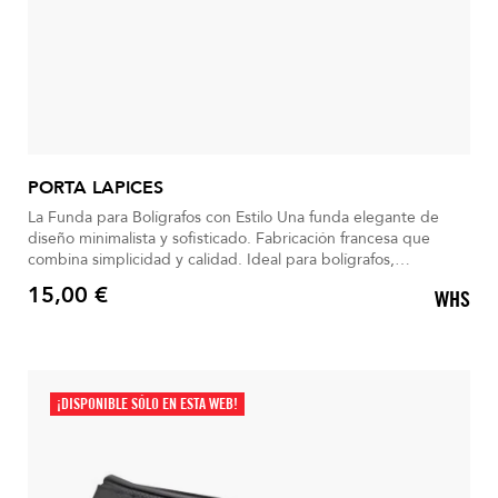
PORTA LAPICES
La Funda para Bolígrafos con Estilo Una funda elegante de
diseño minimalista y sofisticado. Fabricación francesa que
combina simplicidad y calidad. Ideal para bolígrafos,
accesorios o maquillaje. Compacta, se desliza fácilmente en
15,00 €
WHS
cualquier bolso. Cierre suave con logo BG, que aporta un
Precio
toque de distinción.
¡DISPONIBLE SÓLO EN ESTA WEB!