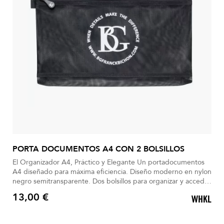
PORTA DOCUMENTOS A4 CON 2 BOLSILLOS
El Organizador A4, Práctico y Elegante Un portadocumentos
A4 diseñado para máxima eficiencia. Diseño moderno en nylon
negro semitransparente. Dos bolsillos para organizar y acceder
a tus documentos al instante. Acceso rápido a todos tus
13,00 €
WHKL
archivos y accesorios. Anillo exterior que facilita un agarre
Precio
cómodo y práctico.