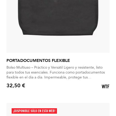
PORTADOCUMENTOS FLEXIBLE
Bolso Multiuso – Práctico y Versátil Ligero y resistente, listo
para todos tus esenciales. Funciona como portadocumentos
flexible en el día a día. Impermeable, protege tus
pertenencias bajo la lluvia. Espacioso para carpetas, cuadernos
32,50 €
WTF
y accesorios. Ideal para viajar: lo imprescindible siempre a
Precio
mano.
¡DISPONIBLE SÓLO EN ESTA WEB!