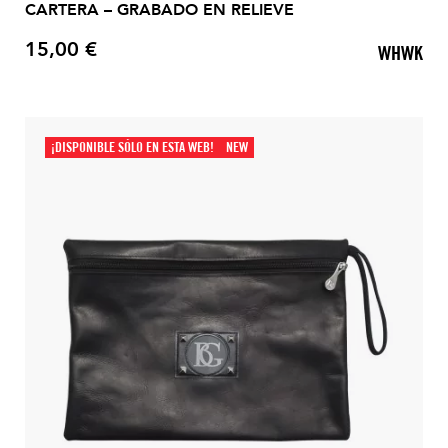
CARTERA – GRABADO EN RELIEVE
15,00 €
WHWK
Precio
¡DISPONIBLE SÓLO EN ESTA WEB!
NEW