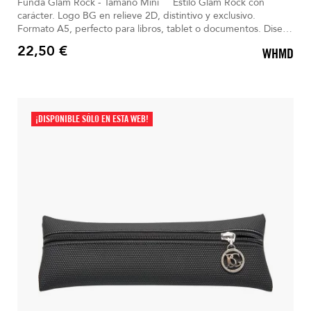
Funda Glam Rock - Tamaño Mini Estilo Glam Rock con
carácter. Logo BG en relieve 2D, distintivo y exclusivo.
Formato A5, perfecto para libros, tablet o documentos. Diseño
negro sobrio, elegante y detallado. Asa reforzada, cómoda y
22,50 €
WHMD
resistente.
Precio
¡DISPONIBLE SÓLO EN ESTA WEB!