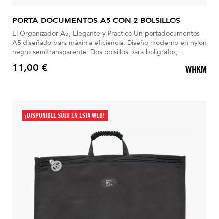
PORTA DOCUMENTOS A5 CON 2 BOLSILLOS
El Organizador A5, Elegante y Práctico Un portadocumentos
A5 diseñado para máxima eficiencia. Diseño moderno en nylon
negro semitransparente. Dos bolsillos para bolígrafos,
cuadernos y accesorios. Acceso rápido y orden siempre
11,00 €
WHKM
asegurado. Anillo exterior, ideal para colgarlo en un bolso.
Precio
¡DISPONIBLE SÓLO EN ESTA WEB!