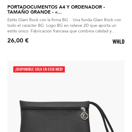
PORTADOCUMENTOS A4 Y ORDENADOR -
TAMAÑO GRANDE - «...
Estilo Glam Rock con la firma BG Una funda Glam Rock con
todo el caracter BG. Logo BG en relieve 2D que aporta un
estilo único. Fabricación francesa que combina calidad y
elegancia. Formato A4, ideal para documentos y ordenador.
26,00 €
WHLD
Diseño negro sobrio, con detalles refinados y cremallera BG
Precio
¡DISPONIBLE SÓLO EN ESTA WEB!