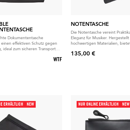
IBLE
NOTENTASCHE
NTENTASCHE
Die Notentasche vereint Praktika
ichte Dokumententasche
Eleganz für Musiker. Hergestellt
t einen effektiven Schutz gegen
hochwertigen Materialien, bietet
, ideal zum sicheren Transport
organisierten Stauraum und zuv
135,00 €
ten Utensilien.
Schutz für Ihre Noten.
Preis
WTF
NE ERHÄLTLICH
NEW
NUR ONLINE ERHÄLTLICH
NEW