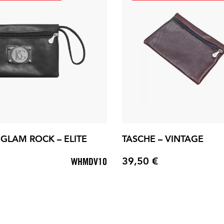
 GLAM ROCK – ELITE
TASCHE – VINTAGE
39,50 €
WHMDV10
Preis