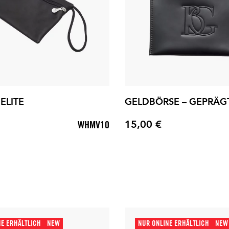
ELITE
GELDBÖRSE – GEPRÄG
15,00 €
WHMV10
Preis
NE ERHÄLTLICH
NEW
NUR ONLINE ERHÄLTLICH
NEW