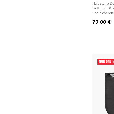
Halbstarre D
Griff und BG-
und sicheren
79,00 €
Preis
NUR ONLI