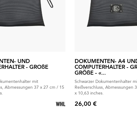
NTEN- UND
DOKUMENTEN- A4 UN
RHALTER - GROßE
COMPUTERHALTER - G
GRÖßE - «...
kumentenhalter mit
Schwarzer Dokumentenhalter mi
ss, Abmessungen 37 x 27 cm / 15
Reißverschluss, Abmessungen 3
s.
x 10,63 inches.
26,00 €
WHL
Preis