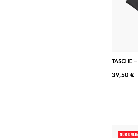
TASCHE – 
39,50 €
Preis
NUR ONLI