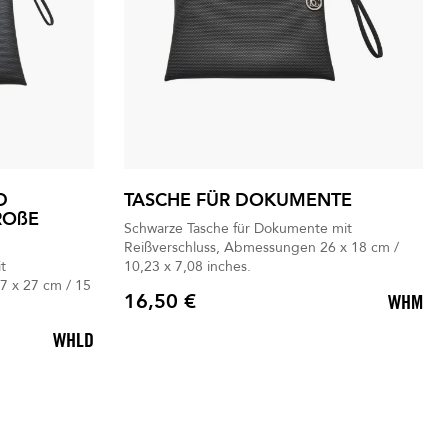
D
TASCHE FÜR DOKUMENTE
ROßE
Schwarze Tasche für Dokumente mit
Reißverschluss, Abmessungen 26 x 18 cm /
t
10,23 x 7,08 inches.
7 x 27 cm / 15
16,50 €
WHM
Preis
WHLD