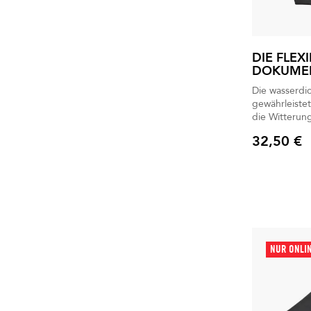
DIE FLEX
DOKUME
Die wasserd
gewährleiste
die Witterung
Ihrer wichtigs
32,50 €
Preis
NUR ONLI