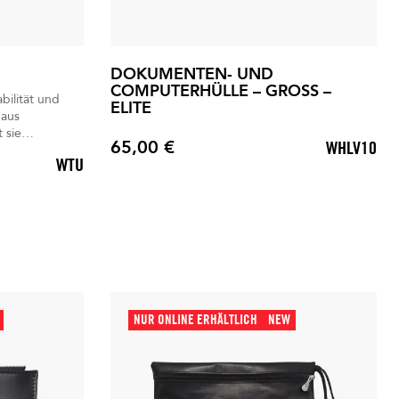
DOKUMENTEN- UND
COMPUTERHÜLLE – GROSS –
bilität und
ELITE
 aus
 sie
65,00 €
WHLV10
erlässigen
Preis
WTU
NUR ONLINE ERHÄLTLICH
NEW