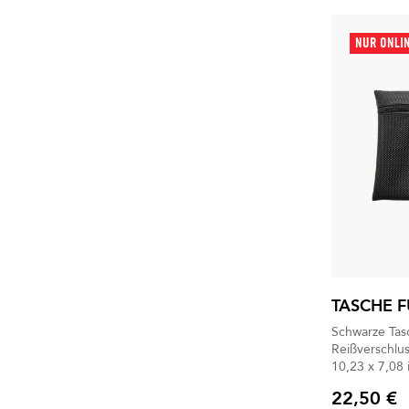
NUR ONLI
TASCHE 
Schwarze Tas
Reißverschlu
10,23 x 7,08 
22,50 €
Preis