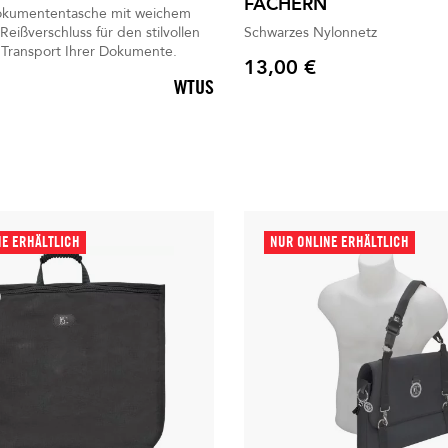
FÄCHERN
okumententasche mit weichem
Reißverschluss für den stilvollen
Schwarzes Nylonnetz
 Transport Ihrer Dokumente.
13,00 €
Preis
WTUS
NE ERHÄLTLICH
NUR ONLINE ERHÄLTLICH