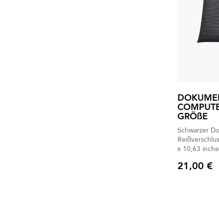
DOKUME
COMPUTE
GRÖßE
Schwarzer Do
Reißverschlu
x 10,63 inche
21,00 €
Preis