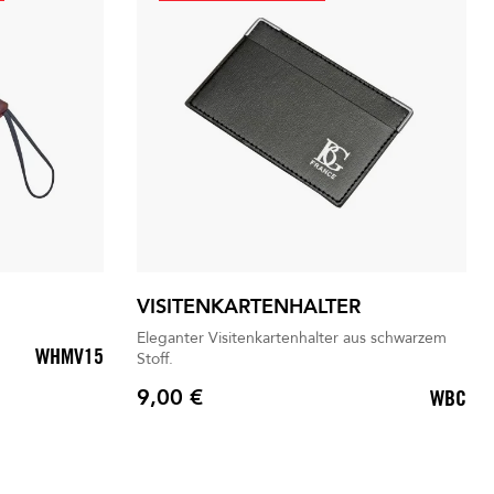
VISITENKARTENHALTER
Eleganter Visitenkartenhalter aus schwarzem
WHMV15
Stoff.
9,00 €
WBC
Preis