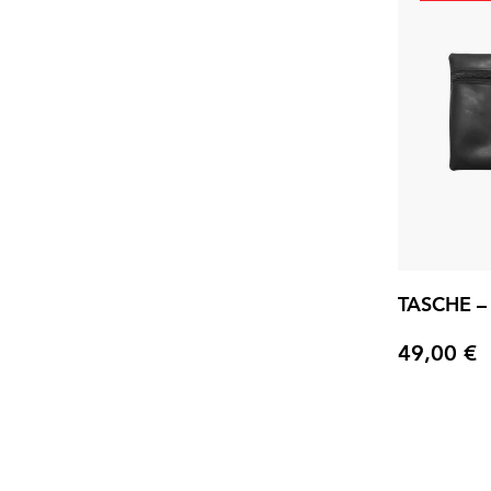
TASCHE –
49,00 €
Preis