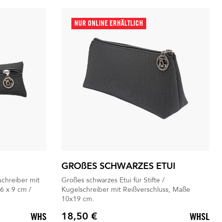
NUR ONLINE ERHÄLTLICH
GROßES SCHWARZES ETUI
schreiber mit
Großes schwarzes Etui für Stifte /
6 x 9 cm /
Kugelschreiber mit Reißverschluss, Maße
10x19 cm.
18,50 €
WHS
WHSL
Preis