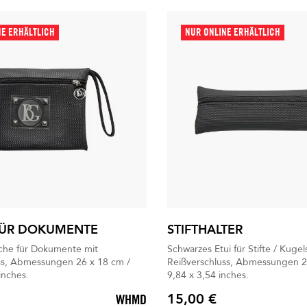
NE ERHÄLTLICH
NUR ONLINE ERHÄLTLICH
FÜR DOKUMENTE
STIFTHALTER
che für Dokumente mit
Schwarzes Etui für Stifte / Kugel
ss, Abmessungen 26 x 18 cm /
Reißverschluss, Abmessungen 2
inches.
9,84 x 3,54 inches.
15,00 €
WHMD
Preis