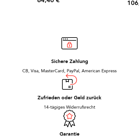
64,40 €
106
Preis
Preis
Sichere Zahlung
CB, Visa, MasterCard, PayPal, American Express
Zufrieden oder Geld zurück
14-tägiges Widerrufsrecht
Garantie