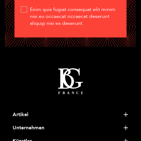
Enim quis fugiat consequat elit minim
nisi eu occaecat occaecat deserunt
aliquip nisi ex deserunt.
Artikel
Unternehmen