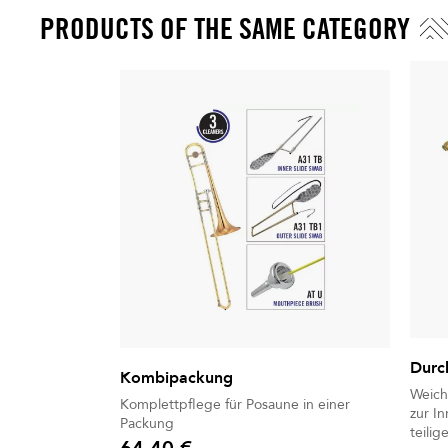
PRODUCTS OF THE SAME CATEGORY
Durc
Kombipackung
Weich
Komplettpflege für Posaune in einer
zur I
Packung
teili