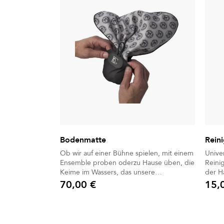
Bodenmatte
Rein
Ob wir auf einer Bühne spielen, mit einem
Unive
Ensemble proben oderzu Hause üben, die
Reini
Keime im Wassers, das unsere
der H
Instrumenteauf den Boden spritzt, können
70,00 €
15,
Preis
Preis
mehr als 4 Stunden überdauern. Jetzt ist
es wichtiger denn je,alle zusätzlichen
Vorsichtsmaßnahmen gegen das Virus zu
ergreifen.