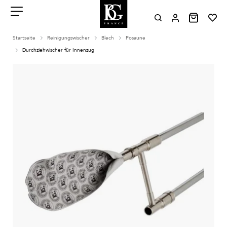
Aller
au
contenu
Menu
Startseite
Reinigungswischer
Blech
Posaune
Durchziehwischer für Innenzug