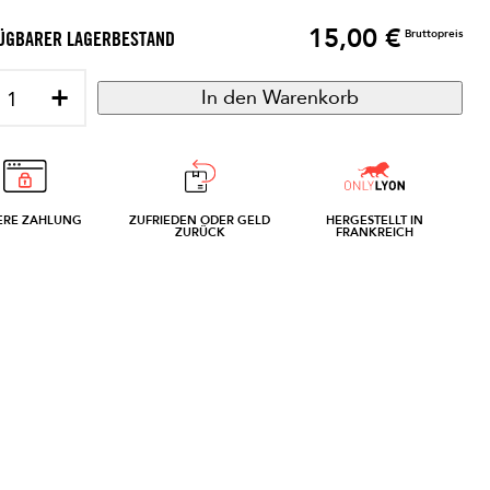
15,00 €
Preis
Bruttopreis
ÜGBARER LAGERBESTAND
+
In den Warenkorb
ERE ZAHLUNG
ZUFRIEDEN ODER GELD
HERGESTELLT IN
ZURÜCK
FRANKREICH