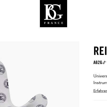
RE
A62G
Univer
Instru
Erfahre