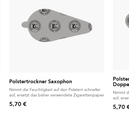
Polste
Polstertrockner Saxophon
Doppel
Nimmt die Feuchtigkeit auf den Polstern schneller
Nimmt die 
auf, ersetzt das bisher verwendete Zigarettenpapier
5,70 €
5,70 
Preis
Preis