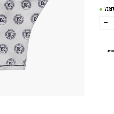
VERF
−
SICH