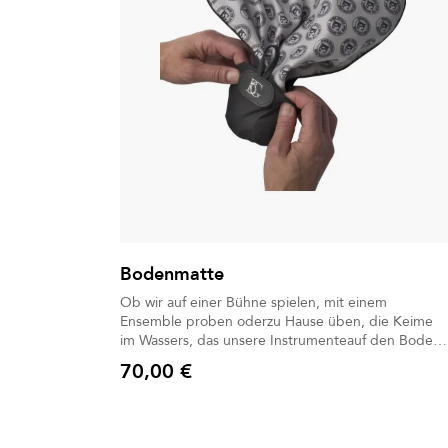
Bodenmatte
Ob wir auf einer Bühne spielen, mit einem
Ensemble proben oderzu Hause üben, die Keime
im Wassers, das unsere Instrumenteauf den Boden
spritzt, können mehr als 4 Stunden überdauern.
70,00 €
Jetzt ist es wichtiger denn je,alle zusätzlichen
Preis
Vorsichtsmaßnahmen gegen das Virus zu ergreifen.