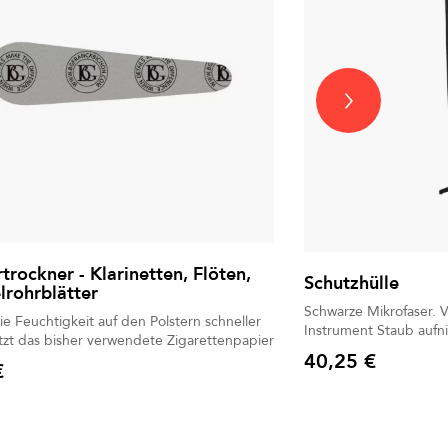
rtrockner - Klarinetten, Flöten,
Schutzhülle
rohrblätter
Schwarze Mikrofaser. V
Feuchtigkeit auf den Polstern schneller
Instrument Staub aufn
auf, ersetzt das bisher verwendete Zigarettenpapier
40,25 €
€
Preis