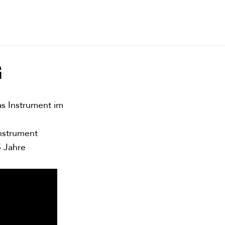
G
as Instrument im
nstrument
 Jahre