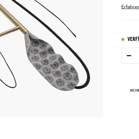
Erfahre
VERF
−
SICH