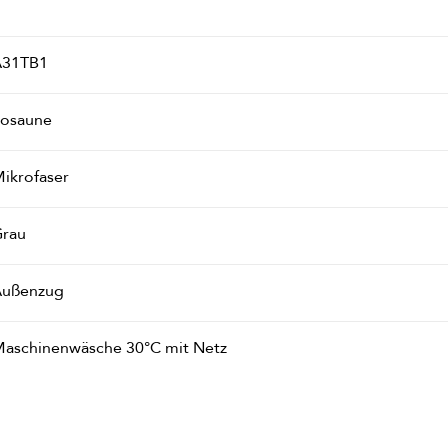
A31TB1
osaune
ikrofaser
rau
ußenzug
aschinenwäsche 30°C mit Netz