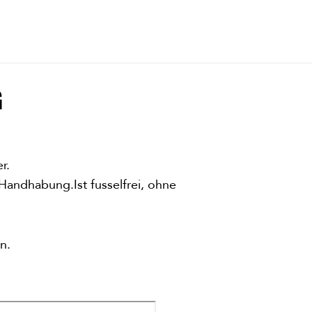
G
r.
 Handhabung.Ist fusselfrei, ohne
n.