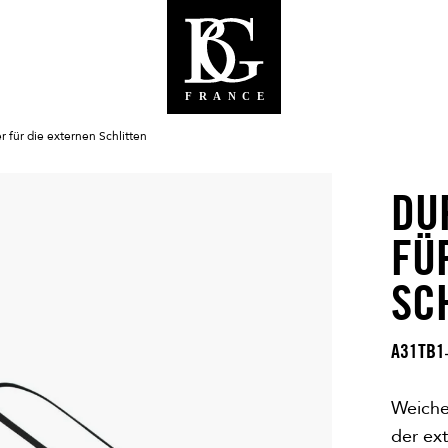
 für die externen Schlitten
DU
FÜ
SC
A31TB1
Weiche
der ext