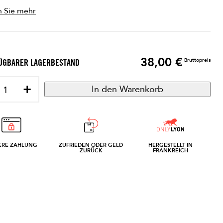
n Sie mehr
38,00 €
Preis
Bruttopreis
ÜGBARER LAGERBESTAND
+
In den Warenkorb
ERE ZAHLUNG
ZUFRIEDEN ODER GELD
HERGESTELLT IN
ZURÜCK
FRANKREICH