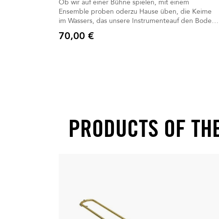
Ob wir auf einer Bühne spielen, mit einem
Ensemble proben oderzu Hause üben, die Keime
im Wassers, das unsere Instrumenteauf den Boden
spritzt, können mehr als 4 Stunden überdauern.
70,00 €
Jetzt ist es wichtiger denn je,alle zusätzlichen
Preis
Vorsichtsmaßnahmen gegen das Virus zu ergreifen.
PRODUCTS OF TH