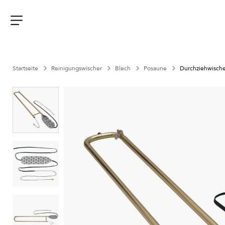
Aller
au
contenu
Menu
Startseite
Reinigungswischer
Blech
Posaune
Durchziehwischer