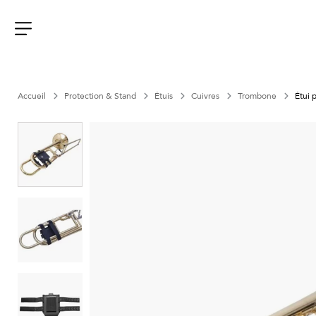
Aller
au
contenu
Menu
Accueil
Protection & Stand
Étuis
Cuivres
Trombone
Étui 