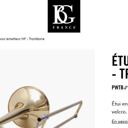
pour émetteur HF - Trombone
ÉT
- 
PWTB
Étui en
velcro.
En savoi