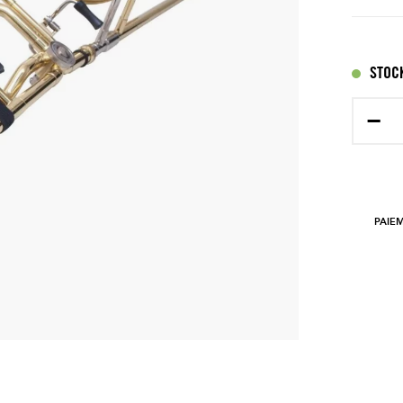
STOCK
−
PAIE