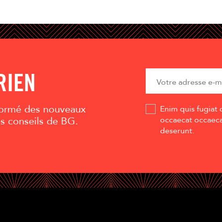
RIEN
nformé des nouveaux
Enim quis fugiat 
es conseils de BG.
occaecat occaecat
deserunt.