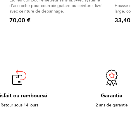
Étui en cuir pour émetteur sans fil. Avec système
d’accroche pour courroie guitare ou ceinture, livré
Housse 
avec ceinture de dépannage.
large, c
70,00 €
33,40
Prix
Prix
isfait ou remboursé
Garantie
Retour sous 14 jours
2 ans de garantie